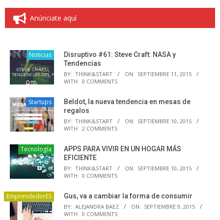
Anúnciate aquí
Noticias
Disruptivo #61: Steve Craft: NASA y
Tendencias
BY:
THINK&START
ON:
SEPTIEMBRE 11, 2015
WITH:
0 COMMENTS
Startups
Beldot, la nueva tendencia en mesas de
regalos
BY:
THINK&START
ON:
SEPTIEMBRE 10, 2015
WITH:
2 COMMENTS
Tecnología
APPS PARA VIVIR EN UN HOGAR MÁS
EFICIENTE
BY:
THINK&START
ON:
SEPTIEMBRE 10, 2015
WITH:
0 COMMENTS
EmprendedorES
Gus, va a cambiar la forma de consumir
BY:
ALEJANDRA BAEZ
ON:
SEPTIEMBRE 9, 2015
WITH:
0 COMMENTS