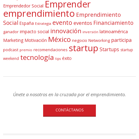
Emprender
Emprendedor Social
emprendimiento
Emprendimiento
evento
Social
Financiamiento
eventos
España
Estrategia
innovación
latinoamérica
impacto social
ganador
inversión
México
participa
Marketing
Motivación
negocio
Networking
startup
Startups
podcast
recomendaciones
startup
premio
tecnología
éxito
weekend
tips
Únete a nosotros en la cruzada por el emprendimiento.
CONTÁCTANOS