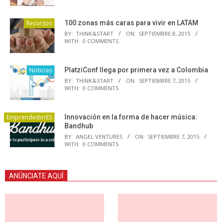
Recursos
100 zonas más caras para vivir en LATAM
BY:
THINK&START
ON:
SEPTIEMBRE 8, 2015
WITH:
0 COMMENTS
Noticias
PlatziConf llega por primera vez a Colombia
BY:
THINK&START
ON:
SEPTIEMBRE 7, 2015
WITH:
0 COMMENTS
EmprendedorES
Innovación en la forma de hacer música:
Bandhub
BY:
ANGEL VENTURES
ON:
SEPTIEMBRE 7, 2015
WITH:
0 COMMENTS
ANÚNCIATE AQUÍ