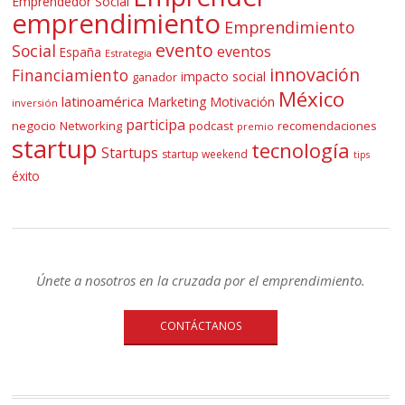
Emprendedor Social
emprendimiento
Emprendimiento
evento
Social
eventos
España
Estrategia
innovación
Financiamiento
impacto social
ganador
México
latinoamérica
Marketing
Motivación
inversión
participa
negocio
Networking
podcast
recomendaciones
premio
startup
tecnología
Startups
startup weekend
tips
éxito
Únete a nosotros en la cruzada por el emprendimiento.
CONTÁCTANOS