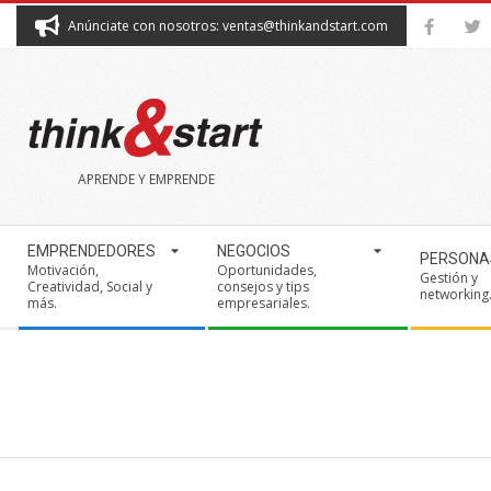
Skip
Anúnciate con nosotros: ventas@thinkandstart.com
to
content
THINK&START
APRENDE Y EMPRENDE
Secondary
EMPRENDEDORES
NEGOCIOS
PERSONA
Navigation
Motivación,
Oportunidades,
Gestión y
Creatividad, Social y
consejos y tips
Menu
networking
más.
empresariales.