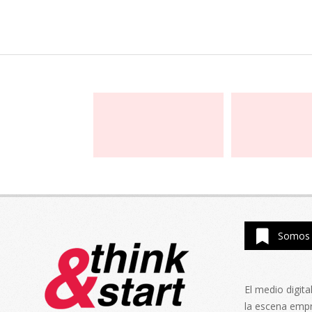
Somos 
El medio digit
la escena emp