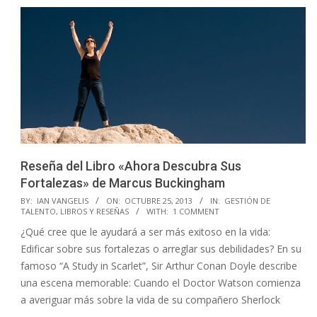
Reseña del Libro «Ahora Descubra Sus
Fortalezas» de Marcus Buckingham
2013-
BY:
IAN VANGELIS
ON:
OCTUBRE 25, 2013
IN:
GESTIÓN DE
TALENTO
,
LIBROS Y RESEÑAS
WITH:
1 COMMENT
10-
¿Qué cree que le ayudará a ser más exitoso en la vida:
25
Edificar sobre sus fortalezas o arreglar sus debilidades? En su
famoso “A Study in Scarlet”, Sir Arthur Conan Doyle describe
una escena memorable: Cuando el Doctor Watson comienza
a averiguar más sobre la vida de su compañero Sherlock