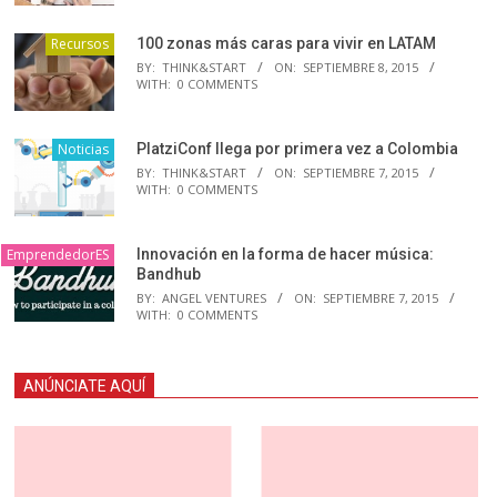
Recursos
100 zonas más caras para vivir en LATAM
BY:
THINK&START
ON:
SEPTIEMBRE 8, 2015
WITH:
0 COMMENTS
Noticias
PlatziConf llega por primera vez a Colombia
BY:
THINK&START
ON:
SEPTIEMBRE 7, 2015
WITH:
0 COMMENTS
EmprendedorES
Innovación en la forma de hacer música:
Bandhub
BY:
ANGEL VENTURES
ON:
SEPTIEMBRE 7, 2015
WITH:
0 COMMENTS
ANÚNCIATE AQUÍ