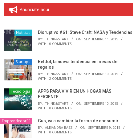
Anúnciate aquí
Noticias
Disruptivo #61: Steve Craft: NASA y Tendencias
BY:
THINK&START
ON:
SEPTIEMBRE 11, 2015
WITH:
0 COMMENTS
Startups
Beldot, la nueva tendencia en mesas de
regalos
BY:
THINK&START
ON:
SEPTIEMBRE 10, 2015
WITH:
2 COMMENTS
Tecnología
APPS PARA VIVIR EN UN HOGAR MÁS
EFICIENTE
BY:
THINK&START
ON:
SEPTIEMBRE 10, 2015
WITH:
0 COMMENTS
EmprendedorES
Gus, va a cambiar la forma de consumir
BY:
ALEJANDRA BAEZ
ON:
SEPTIEMBRE 9, 2015
WITH:
0 COMMENTS