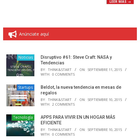
LEER MÁS →
Anúnciate aquí
Noticias
Disruptivo #61: Steve Craft: NASA y
Tendencias
BY:
THINK&START
ON:
SEPTIEMBRE 11, 2015
WITH:
0 COMMENTS
Startups
Beldot, la nueva tendencia en mesas de
regalos
BY:
THINK&START
ON:
SEPTIEMBRE 10, 2015
WITH:
2 COMMENTS
Tecnología
APPS PARA VIVIR EN UN HOGAR MÁS
EFICIENTE
BY:
THINK&START
ON:
SEPTIEMBRE 10, 2015
WITH:
0 COMMENTS