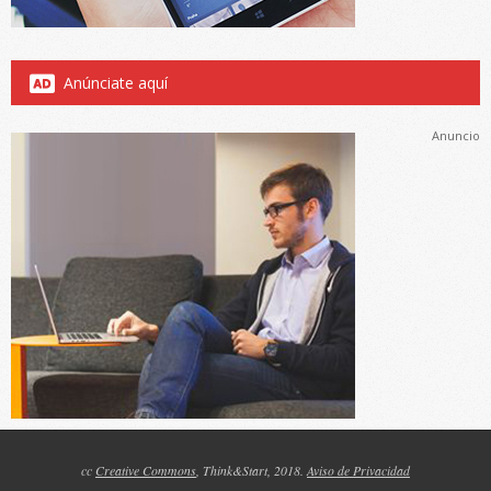
Anúnciate aquí
Anuncio
cc
Creative Commons
, Think&Start, 2018.
Aviso de Privacidad