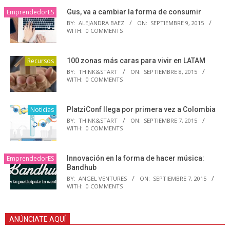
EmprendedorES
Gus, va a cambiar la forma de consumir
BY:
ALEJANDRA BAEZ
ON:
SEPTIEMBRE 9, 2015
WITH:
0 COMMENTS
Recursos
100 zonas más caras para vivir en LATAM
BY:
THINK&START
ON:
SEPTIEMBRE 8, 2015
WITH:
0 COMMENTS
Noticias
PlatziConf llega por primera vez a Colombia
BY:
THINK&START
ON:
SEPTIEMBRE 7, 2015
WITH:
0 COMMENTS
EmprendedorES
Innovación en la forma de hacer música:
Bandhub
BY:
ANGEL VENTURES
ON:
SEPTIEMBRE 7, 2015
WITH:
0 COMMENTS
ANÚNCIATE AQUÍ