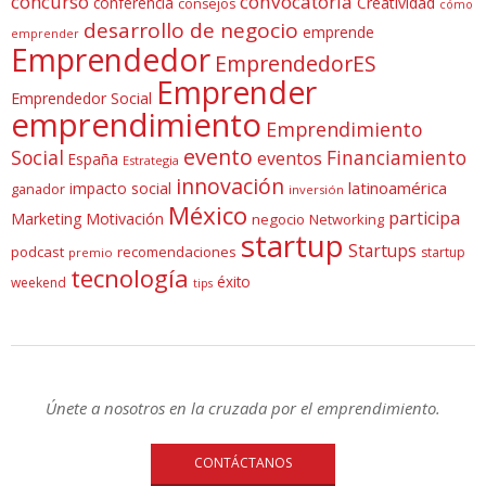
concurso
convocatoria
conferencia
Creatividad
consejos
cómo
desarrollo de negocio
emprende
emprender
Emprendedor
EmprendedorES
Emprender
Emprendedor Social
emprendimiento
Emprendimiento
evento
Social
Financiamiento
eventos
España
Estrategia
innovación
latinoamérica
impacto social
ganador
inversión
México
participa
Marketing
Motivación
negocio
Networking
startup
Startups
podcast
recomendaciones
startup
premio
tecnología
éxito
weekend
tips
Únete a nosotros en la cruzada por el emprendimiento.
CONTÁCTANOS