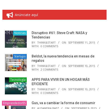
Anúnciate aquí
Noticias
Disruptivo #61: Steve Craft: NASA y
Tendencias
BY:
THINK&START
ON:
SEPTIEMBRE 11, 2015
WITH:
0 COMMENTS
Startups
Beldot, la nueva tendencia en mesas de
regalos
BY:
THINK&START
ON:
SEPTIEMBRE 10, 2015
WITH:
2 COMMENTS
Tecnología
APPS PARA VIVIR EN UN HOGAR MÁS
EFICIENTE
BY:
THINK&START
ON:
SEPTIEMBRE 10, 2015
WITH:
0 COMMENTS
EmprendedorES
Gus, va a cambiar la forma de consumir
BY:
ALEJANDRA BAEZ
ON:
SEPTIEMBRE 9, 2015