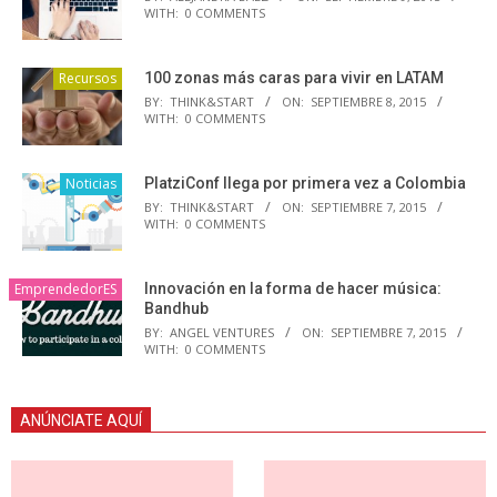
WITH:
0 COMMENTS
Recursos
100 zonas más caras para vivir en LATAM
BY:
THINK&START
ON:
SEPTIEMBRE 8, 2015
WITH:
0 COMMENTS
Noticias
PlatziConf llega por primera vez a Colombia
BY:
THINK&START
ON:
SEPTIEMBRE 7, 2015
WITH:
0 COMMENTS
EmprendedorES
Innovación en la forma de hacer música:
Bandhub
BY:
ANGEL VENTURES
ON:
SEPTIEMBRE 7, 2015
WITH:
0 COMMENTS
ANÚNCIATE AQUÍ