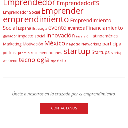
Emprendedor
EmprendedorES
Emprender
Emprendedor Social
emprendimiento
Emprendimiento
evento
Social
Financiamiento
eventos
España
Estrategia
innovación
latinoamérica
impacto social
ganador
inversión
México
participa
Marketing
Motivación
negocio
Networking
startup
Startups
podcast
recomendaciones
startup
premio
tecnología
éxito
weekend
tips
Únete a nosotros en la cruzada por el emprendimiento.
CONTÁCTANOS