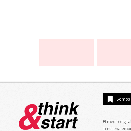
Somos 
El medio digit
la escena emp