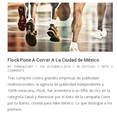
Flock Pone A Correr A La Ciudad de México
2014-
BY:
THINK&START
ON:
OCTUBRE 9, 2014
IN:
NOTICIAS
WITH:
0
COMMENTS
10-
Tras competir contra grandes empresas de publicidad
09
multinacionales, la agencia de publicidad independiente y
100% mexicana, Flock, fue acreedora a un Effie de Oro en la
categoría Salud y Bienestar por el éxito de la campaña Corre
por tu Barrio, creada para Nike México. Lo que distingue a los
premios