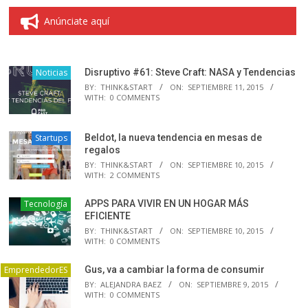
Anúnciate aquí
Noticias
Disruptivo #61: Steve Craft: NASA y Tendencias
BY:
THINK&START
ON:
SEPTIEMBRE 11, 2015
WITH:
0 COMMENTS
Startups
Beldot, la nueva tendencia en mesas de
regalos
BY:
THINK&START
ON:
SEPTIEMBRE 10, 2015
WITH:
2 COMMENTS
Tecnología
APPS PARA VIVIR EN UN HOGAR MÁS
EFICIENTE
BY:
THINK&START
ON:
SEPTIEMBRE 10, 2015
WITH:
0 COMMENTS
EmprendedorES
Gus, va a cambiar la forma de consumir
BY:
ALEJANDRA BAEZ
ON:
SEPTIEMBRE 9, 2015
WITH:
0 COMMENTS