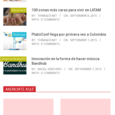
Recursos
100 zonas más caras para vivir en LATAM
BY:
THINK&START
ON:
SEPTIEMBRE 8, 2015
WITH:
0 COMMENTS
Noticias
PlatziConf llega por primera vez a Colombia
BY:
THINK&START
ON:
SEPTIEMBRE 7, 2015
WITH:
0 COMMENTS
EmprendedorES
Innovación en la forma de hacer música:
Bandhub
BY:
ANGEL VENTURES
ON:
SEPTIEMBRE 7, 2015
WITH:
0 COMMENTS
ANÚNCIATE AQUÍ