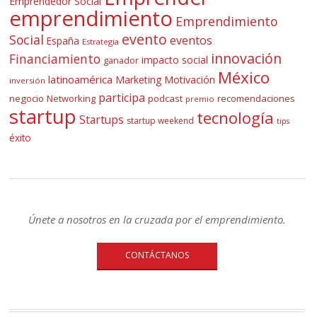
Emprendedor Social
emprendimiento
Emprendimiento
evento
Social
eventos
España
Estrategia
innovación
Financiamiento
impacto social
ganador
México
latinoamérica
Marketing
Motivación
inversión
participa
negocio
Networking
podcast
recomendaciones
premio
startup
tecnología
Startups
startup weekend
tips
éxito
Únete a nosotros en la cruzada por el emprendimiento.
CONTÁCTANOS