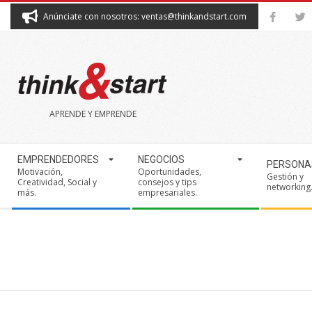
Skip
Anúnciate con nosotros: ventas@thinkandstart.com
to
content
THINK&START
APRENDE Y EMPRENDE
Secondary
EMPRENDEDORES
NEGOCIOS
PERSONA
Navigation
Motivación,
Oportunidades,
Gestión y
Creatividad, Social y
consejos y tips
Menu
networking
más.
empresariales.