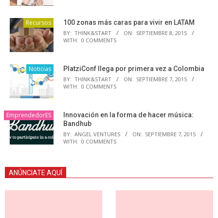
Recursos
100 zonas más caras para vivir en LATAM
BY:
THINK&START
ON:
SEPTIEMBRE 8, 2015
WITH:
0 COMMENTS
Noticias
PlatziConf llega por primera vez a Colombia
BY:
THINK&START
ON:
SEPTIEMBRE 7, 2015
WITH:
0 COMMENTS
EmprendedorES
Innovación en la forma de hacer música:
Bandhub
BY:
ANGEL VENTURES
ON:
SEPTIEMBRE 7, 2015
WITH:
0 COMMENTS
ANÚNCIATE AQUÍ