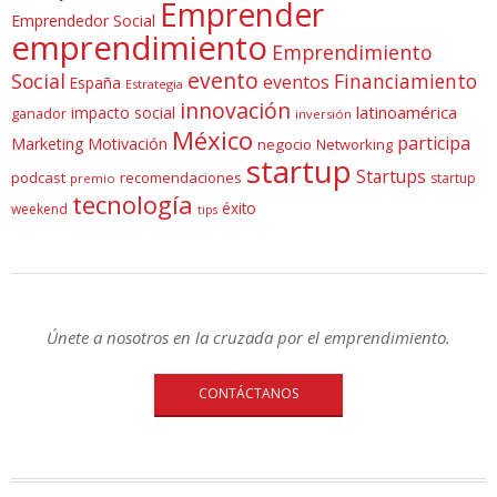
Emprender
Emprendedor Social
emprendimiento
Emprendimiento
evento
Social
Financiamiento
eventos
España
Estrategia
innovación
latinoamérica
impacto social
ganador
inversión
México
participa
Marketing
Motivación
negocio
Networking
startup
Startups
podcast
recomendaciones
startup
premio
tecnología
éxito
weekend
tips
Únete a nosotros en la cruzada por el emprendimiento.
CONTÁCTANOS