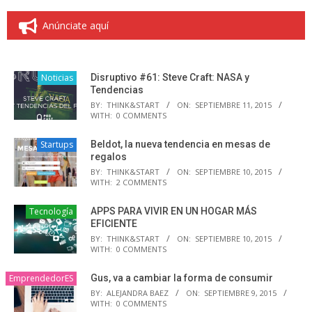
Anúnciate aquí
Noticias
Disruptivo #61: Steve Craft: NASA y
Tendencias
BY:
THINK&START
ON:
SEPTIEMBRE 11, 2015
WITH:
0 COMMENTS
Startups
Beldot, la nueva tendencia en mesas de
regalos
BY:
THINK&START
ON:
SEPTIEMBRE 10, 2015
WITH:
2 COMMENTS
Tecnología
APPS PARA VIVIR EN UN HOGAR MÁS
EFICIENTE
BY:
THINK&START
ON:
SEPTIEMBRE 10, 2015
WITH:
0 COMMENTS
EmprendedorES
Gus, va a cambiar la forma de consumir
BY:
ALEJANDRA BAEZ
ON:
SEPTIEMBRE 9, 2015
WITH:
0 COMMENTS