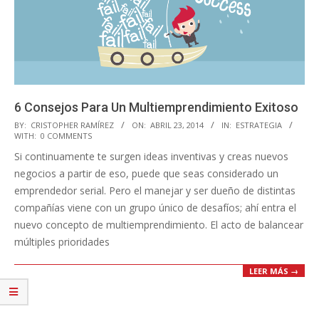
6 Consejos Para Un Multiemprendimiento Exitoso
2014-
BY:
CRISTOPHER RAMÍREZ
ON:
ABRIL 23, 2014
IN:
ESTRATEGIA
WITH:
0 COMMENTS
04-
Si continuamente te surgen ideas inventivas y creas nuevos
23
negocios a partir de eso, puede que seas considerado un
emprendedor serial. Pero el manejar y ser dueño de distintas
compañías viene con un grupo único de desafíos; ahí entra el
nuevo concepto de multiemprendimiento. El acto de balancear
múltiples prioridades
LEER MÁS →