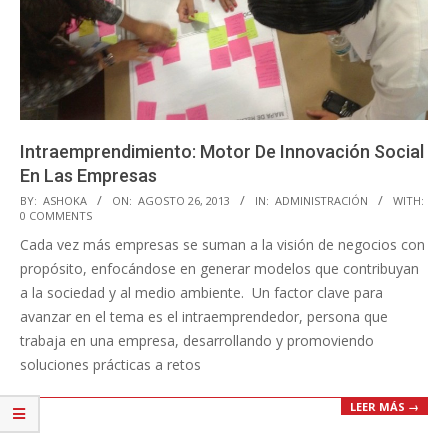
Intraemprendimiento: Motor De Innovación Social
En Las Empresas
2013-
BY:
ASHOKA
ON:
AGOSTO 26, 2013
IN:
ADMINISTRACIÓN
WITH:
0 COMMENTS
08-
Cada vez más empresas se suman a la visión de negocios con
26
propósito, enfocándose en generar modelos que contribuyan
a la sociedad y al medio ambiente. Un factor clave para
avanzar en el tema es el intraemprendedor, persona que
trabaja en una empresa, desarrollando y promoviendo
soluciones prácticas a retos
LEER MÁS →