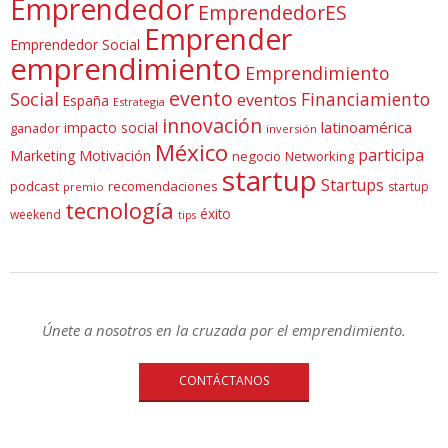
Emprendedor
EmprendedorES
Emprender
Emprendedor Social
emprendimiento
Emprendimiento
evento
Social
Financiamiento
eventos
España
Estrategia
innovación
latinoamérica
impacto social
ganador
inversión
México
participa
Marketing
Motivación
negocio
Networking
startup
Startups
podcast
recomendaciones
startup
premio
tecnología
éxito
weekend
tips
Únete a nosotros en la cruzada por el emprendimiento.
CONTÁCTANOS