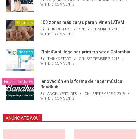
WITH:
0 COMMENTS
Recursos
100 zonas más caras para vivir en LATAM
BY:
THINK&START
ON:
SEPTIEMBRE 8, 2015
WITH:
0 COMMENTS
Noticias
PlatziConf llega por primera vez a Colombia
BY:
THINK&START
ON:
SEPTIEMBRE 7, 2015
WITH:
0 COMMENTS
EmprendedorES
Innovación en la forma de hacer música:
Bandhub
BY:
ANGEL VENTURES
ON:
SEPTIEMBRE 7, 2015
WITH:
0 COMMENTS
ANÚNCIATE AQUÍ