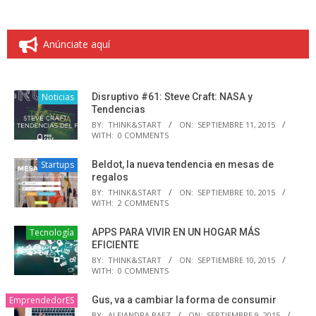
Anúnciate aquí
Noticias
Disruptivo #61: Steve Craft: NASA y
Tendencias
BY:
THINK&START
ON:
SEPTIEMBRE 11, 2015
WITH:
0 COMMENTS
Startups
Beldot, la nueva tendencia en mesas de
regalos
BY:
THINK&START
ON:
SEPTIEMBRE 10, 2015
WITH:
2 COMMENTS
Tecnología
APPS PARA VIVIR EN UN HOGAR MÁS
EFICIENTE
BY:
THINK&START
ON:
SEPTIEMBRE 10, 2015
WITH:
0 COMMENTS
EmprendedorES
Gus, va a cambiar la forma de consumir
BY:
ALEJANDRA BAEZ
ON:
SEPTIEMBRE 9, 2015