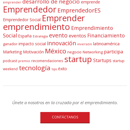
desarrollo de negocio
emprende
emprender
Emprendedor
EmprendedorES
Emprender
Emprendedor Social
emprendimiento
Emprendimiento
evento
Social
Financiamiento
eventos
España
Estrategia
innovación
latinoamérica
impacto social
ganador
inversión
México
participa
Marketing
Motivación
negocio
Networking
startup
Startups
podcast
recomendaciones
startup
premio
tecnología
éxito
weekend
tips
Únete a nosotros en la cruzada por el emprendimiento.
CONTÁCTANOS