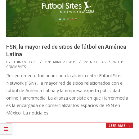
FSN, la mayor red de sitios de fútbol en América
Latina
2015-
BY:
THINK&START
ON:
ABRIL 29, 2015
IN:
NOTICIAS
WITH:
0
COMMENTS
04-
Recientemente fue anunciada la alianza entre Fútbol Sites
29
Network (FSN) , la mayor red de sitios relacionados con el
fútbol de América Latina y la empresa experta publicidad
online Harrenmedia. La alianza consiste en que Harrenmedia
es la encargada de comercializar los espacios de FSN en
México. La noticia es
LEER MÁS →