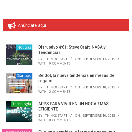
Anúnciate aquí
Noticias
Disruptivo #61: Steve Craft: NASA y
Tendencias
BY:
THINK&START
ON:
SEPTIEMBRE 11, 2015
WITH:
0 COMMENTS
Startups
Beldot, la nueva tendencia en mesas de
regalos
BY:
THINK&START
ON:
SEPTIEMBRE 10, 2015
WITH:
2 COMMENTS
Tecnología
APPS PARA VIVIR EN UN HOGAR MÁS
EFICIENTE
BY:
THINK&START
ON:
SEPTIEMBRE 10, 2015
WITH:
0 COMMENTS
Gus, va a cambiar la forma de consumir