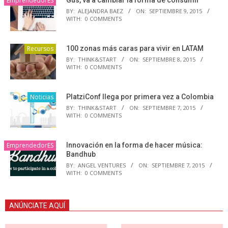
EmprendedorES
BY:
ALEJANDRA BAEZ
ON:
SEPTIEMBRE 9, 2015
WITH:
0 COMMENTS
Recursos
100 zonas más caras para vivir en LATAM
BY:
THINK&START
ON:
SEPTIEMBRE 8, 2015
WITH:
0 COMMENTS
Noticias
PlatziConf llega por primera vez a Colombia
BY:
THINK&START
ON:
SEPTIEMBRE 7, 2015
WITH:
0 COMMENTS
EmprendedorES
Innovación en la forma de hacer música:
Bandhub
BY:
ANGEL VENTURES
ON:
SEPTIEMBRE 7, 2015
WITH:
0 COMMENTS
ANÚNCIATE AQUÍ