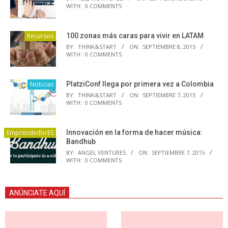
WITH:
0 COMMENTS
Recursos
100 zonas más caras para vivir en LATAM
BY:
THINK&START
ON:
SEPTIEMBRE 8, 2015
WITH:
0 COMMENTS
Noticias
PlatziConf llega por primera vez a Colombia
BY:
THINK&START
ON:
SEPTIEMBRE 7, 2015
WITH:
0 COMMENTS
EmprendedorES
Innovación en la forma de hacer música:
Bandhub
BY:
ANGEL VENTURES
ON:
SEPTIEMBRE 7, 2015
WITH:
0 COMMENTS
ANÚNCIATE AQUÍ