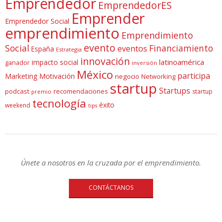
Emprendedor
EmprendedorES
Emprender
Emprendedor Social
emprendimiento
Emprendimiento
evento
Social
Financiamiento
eventos
España
Estrategia
innovación
latinoamérica
impacto social
ganador
inversión
México
participa
Marketing
Motivación
negocio
Networking
startup
Startups
podcast
recomendaciones
startup
premio
tecnología
éxito
weekend
tips
Únete a nosotros en la cruzada por el emprendimiento.
CONTÁCTANOS