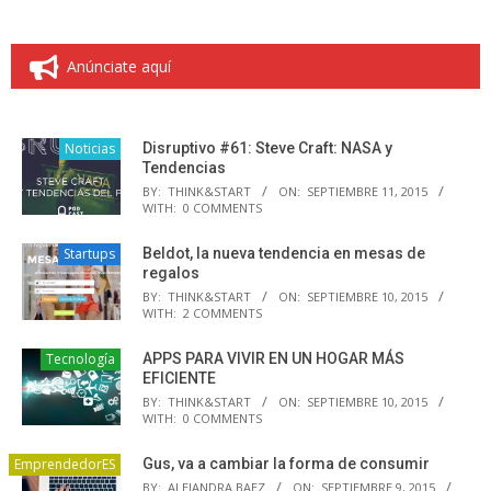
Anúnciate aquí
Noticias
Disruptivo #61: Steve Craft: NASA y
Tendencias
BY:
THINK&START
ON:
SEPTIEMBRE 11, 2015
WITH:
0 COMMENTS
Startups
Beldot, la nueva tendencia en mesas de
regalos
BY:
THINK&START
ON:
SEPTIEMBRE 10, 2015
WITH:
2 COMMENTS
Tecnología
APPS PARA VIVIR EN UN HOGAR MÁS
EFICIENTE
BY:
THINK&START
ON:
SEPTIEMBRE 10, 2015
WITH:
0 COMMENTS
EmprendedorES
Gus, va a cambiar la forma de consumir
BY:
ALEJANDRA BAEZ
ON:
SEPTIEMBRE 9, 2015