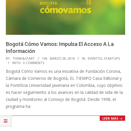
Bogotá Cómo Vamos: Impulsa El Acceso A La
Información
2014-
BY:
THINK&START
ON:
MARZO 28, 2014
IN:
EVENTOS
,
STARTUPS
WITH:
0 COMMENTS
03-
Bogotá Cómo Vamos es una iniciativa de Fundación Corona,
28
Cámara de Comercio de Bogotá, EL TIEMPO Casa Editorial y
la Pontificia Universidad Javeriana en Colombia, cuyo objetivo
es hacer seguimiento a los avances en la calidad de vida de la
ciudad y monitoreo al Consejo de Bogotá. Desde 1998, el
programa ha
LEER MÁS →