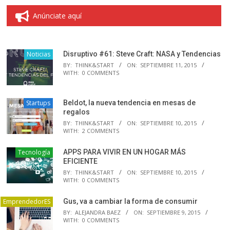
Anúnciate aquí
Noticias
Disruptivo #61: Steve Craft: NASA y Tendencias
BY:
THINK&START
ON:
SEPTIEMBRE 11, 2015
WITH:
0 COMMENTS
Startups
Beldot, la nueva tendencia en mesas de
regalos
BY:
THINK&START
ON:
SEPTIEMBRE 10, 2015
WITH:
2 COMMENTS
Tecnología
APPS PARA VIVIR EN UN HOGAR MÁS
EFICIENTE
BY:
THINK&START
ON:
SEPTIEMBRE 10, 2015
WITH:
0 COMMENTS
EmprendedorES
Gus, va a cambiar la forma de consumir
BY:
ALEJANDRA BAEZ
ON:
SEPTIEMBRE 9, 2015
WITH:
0 COMMENTS