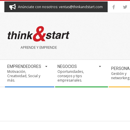
Skip
Anúnciate con nosotros: ventas@thinkandstart.com
to
content
THINK&START
APRENDE Y EMPRENDE
Secondary
EMPRENDEDORES
NEGOCIOS
PERSONA
Navigation
Motivación,
Oportunidades,
Gestión y
Creatividad, Social y
consejos y tips
Menu
networking
más.
empresariales.