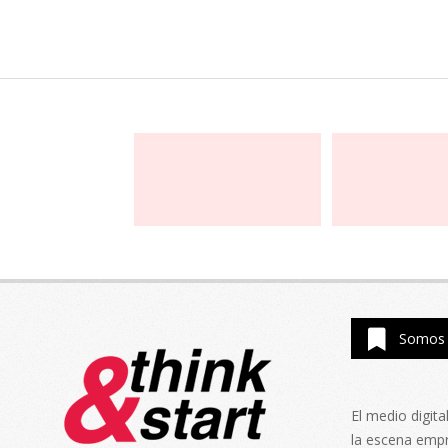
Somos 
El medio digit
la escena emp