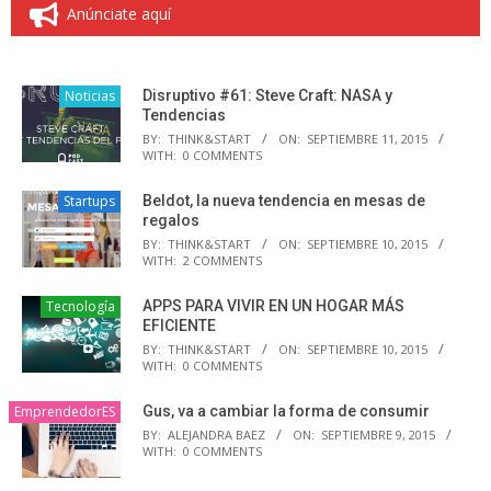
Anúnciate aquí
Noticias
Disruptivo #61: Steve Craft: NASA y
Tendencias
BY:
THINK&START
ON:
SEPTIEMBRE 11, 2015
WITH:
0 COMMENTS
Startups
Beldot, la nueva tendencia en mesas de
regalos
BY:
THINK&START
ON:
SEPTIEMBRE 10, 2015
WITH:
2 COMMENTS
Tecnología
APPS PARA VIVIR EN UN HOGAR MÁS
EFICIENTE
BY:
THINK&START
ON:
SEPTIEMBRE 10, 2015
WITH:
0 COMMENTS
EmprendedorES
Gus, va a cambiar la forma de consumir
BY:
ALEJANDRA BAEZ
ON:
SEPTIEMBRE 9, 2015
WITH:
0 COMMENTS