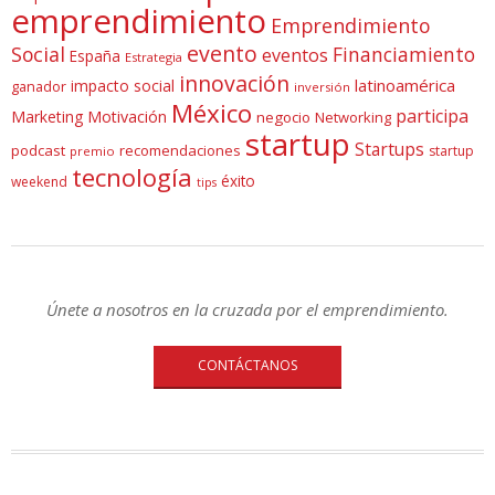
emprendimiento
Emprendimiento
evento
Social
Financiamiento
eventos
España
Estrategia
innovación
latinoamérica
impacto social
ganador
inversión
México
participa
Marketing
Motivación
negocio
Networking
startup
Startups
podcast
recomendaciones
startup
premio
tecnología
éxito
weekend
tips
Únete a nosotros en la cruzada por el emprendimiento.
CONTÁCTANOS