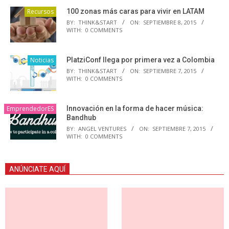
Recursos
100 zonas más caras para vivir en LATAM
BY:
THINK&START
ON:
SEPTIEMBRE 8, 2015
WITH:
0 COMMENTS
Noticias
PlatziConf llega por primera vez a Colombia
BY:
THINK&START
ON:
SEPTIEMBRE 7, 2015
WITH:
0 COMMENTS
EmprendedorES
Innovación en la forma de hacer música:
Bandhub
BY:
ANGEL VENTURES
ON:
SEPTIEMBRE 7, 2015
WITH:
0 COMMENTS
ANÚNCIATE AQUÍ