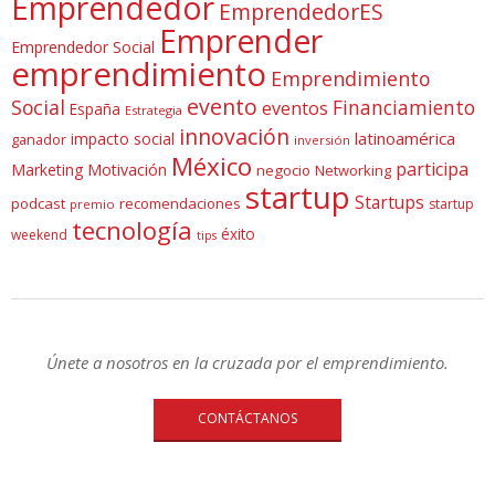
Emprendedor
EmprendedorES
Emprender
Emprendedor Social
emprendimiento
Emprendimiento
evento
Social
Financiamiento
eventos
España
Estrategia
innovación
latinoamérica
impacto social
ganador
inversión
México
participa
Marketing
Motivación
negocio
Networking
startup
Startups
podcast
recomendaciones
startup
premio
tecnología
éxito
weekend
tips
Únete a nosotros en la cruzada por el emprendimiento.
CONTÁCTANOS