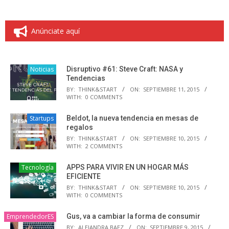
Anúnciate aquí
Noticias
Disruptivo #61: Steve Craft: NASA y
Tendencias
BY:
THINK&START
ON:
SEPTIEMBRE 11, 2015
WITH:
0 COMMENTS
Startups
Beldot, la nueva tendencia en mesas de
regalos
BY:
THINK&START
ON:
SEPTIEMBRE 10, 2015
WITH:
2 COMMENTS
Tecnología
APPS PARA VIVIR EN UN HOGAR MÁS
EFICIENTE
BY:
THINK&START
ON:
SEPTIEMBRE 10, 2015
WITH:
0 COMMENTS
EmprendedorES
Gus, va a cambiar la forma de consumir
BY:
ALEJANDRA BAEZ
ON:
SEPTIEMBRE 9, 2015