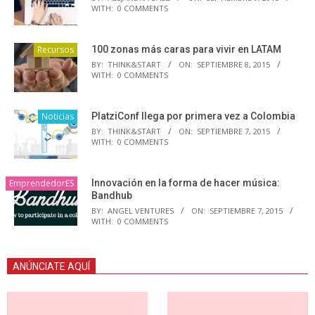
WITH:
0 COMMENTS
Recursos
100 zonas más caras para vivir en LATAM
BY:
THINK&START
ON:
SEPTIEMBRE 8, 2015
WITH:
0 COMMENTS
Noticias
PlatziConf llega por primera vez a Colombia
BY:
THINK&START
ON:
SEPTIEMBRE 7, 2015
WITH:
0 COMMENTS
EmprendedorES
Innovación en la forma de hacer música:
Bandhub
BY:
ANGEL VENTURES
ON:
SEPTIEMBRE 7, 2015
WITH:
0 COMMENTS
ANÚNCIATE AQUÍ