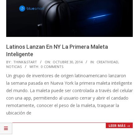
Latinos Lanzan En NY La Primera Maleta
Inteligente
2014-
BY:
THINK&START
ON:
OCTUBRE 30, 2014
IN:
CREATIVIDAD
,
NOTICIAS
WITH:
0 COMMENTS
10-
Un grupo de inventores de origen latinoamericano lanzaron
30
la semana pasada en Nueva York la primera maleta inteligente
del mundo. La maleta puede ser controlada a través del celular
con una app, permitiendo al usuario cerrar y abrir el candado
remotamente, conocer el peso de la maleta, traquear la
ubicación de
LEER MÁS →