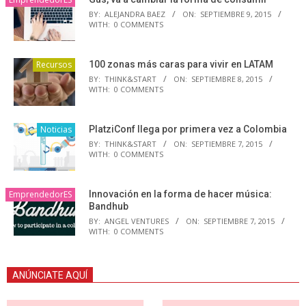
BY:
ALEJANDRA BAEZ
ON:
SEPTIEMBRE 9, 2015
WITH:
0 COMMENTS
Recursos
100 zonas más caras para vivir en LATAM
BY:
THINK&START
ON:
SEPTIEMBRE 8, 2015
WITH:
0 COMMENTS
Noticias
PlatziConf llega por primera vez a Colombia
BY:
THINK&START
ON:
SEPTIEMBRE 7, 2015
WITH:
0 COMMENTS
EmprendedorES
Innovación en la forma de hacer música:
Bandhub
BY:
ANGEL VENTURES
ON:
SEPTIEMBRE 7, 2015
WITH:
0 COMMENTS
ANÚNCIATE AQUÍ