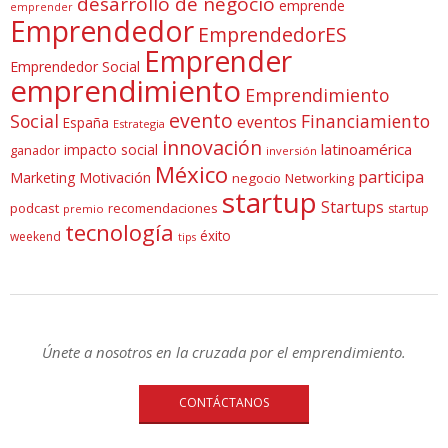
desarrollo de negocio
emprende
emprender
Emprendedor
EmprendedorES
Emprender
Emprendedor Social
emprendimiento
Emprendimiento
evento
Social
Financiamiento
eventos
España
Estrategia
innovación
latinoamérica
impacto social
ganador
inversión
México
participa
Marketing
Motivación
negocio
Networking
startup
Startups
podcast
recomendaciones
startup
premio
tecnología
éxito
weekend
tips
Únete a nosotros en la cruzada por el emprendimiento.
CONTÁCTANOS