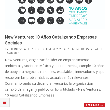
New Ventures: 10 Años Catalizando Empresas
Sociales
2014-
BY:
THINK&START
ON:
DICIEMBRE 2, 2014
IN:
NOTICIAS
WITH:
1 COMMENT
12-
New Ventures, organización líder en emprendimiento
02
ambiental y social en México y Latinoamérica, cumple 10 años
de apoyar a negocios rentables, escalables, innovadores y que
resuelven las problemáticas actuales más relevantes.
Conmemorando su décimo aniversario, la organización
cambió de imagen y publicó un libro titulado «New Ventures:
10 Años Catalizando Empresas
LEER MÁS →