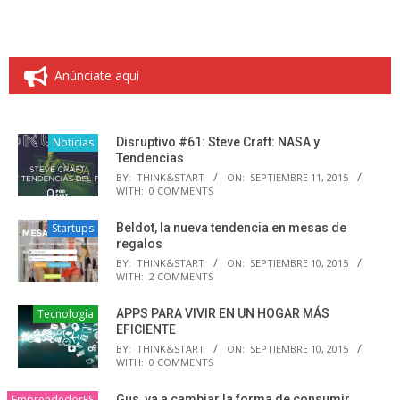
Anúnciate aquí
Noticias
Disruptivo #61: Steve Craft: NASA y
Tendencias
BY:
THINK&START
ON:
SEPTIEMBRE 11, 2015
WITH:
0 COMMENTS
Startups
Beldot, la nueva tendencia en mesas de
regalos
BY:
THINK&START
ON:
SEPTIEMBRE 10, 2015
WITH:
2 COMMENTS
Tecnología
APPS PARA VIVIR EN UN HOGAR MÁS
EFICIENTE
BY:
THINK&START
ON:
SEPTIEMBRE 10, 2015
WITH:
0 COMMENTS
EmprendedorES
Gus, va a cambiar la forma de consumir