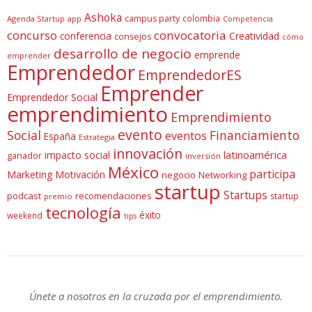
Ashoka
campus party
colombia
Agenda Startup
app
Competencia
concurso
convocatoria
conferencia
Creatividad
consejos
cómo
desarrollo de negocio
emprende
emprender
Emprendedor
EmprendedorES
Emprender
Emprendedor Social
emprendimiento
Emprendimiento
evento
Social
Financiamiento
eventos
España
Estrategia
innovación
latinoamérica
impacto social
ganador
inversión
México
participa
Marketing
Motivación
negocio
Networking
startup
Startups
podcast
recomendaciones
startup
premio
tecnología
éxito
weekend
tips
Únete a nosotros en la cruzada por el emprendimiento.