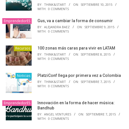
BY:
THINK&START
ON:
SEPTIEMBRE 10, 2015
WITH:
0 COMMENTS
EmprendedorES
Gus, va a cambiar la forma de consumir
BY:
ALEJANDRA BAEZ
ON:
SEPTIEMBRE 9, 2015
WITH:
0 COMMENTS
Recursos
100 zonas más caras para vivir en LATAM
BY:
THINK&START
ON:
SEPTIEMBRE 8, 2015
WITH:
0 COMMENTS
Noticias
PlatziConf llega por primera vez a Colombia
BY:
THINK&START
ON:
SEPTIEMBRE 7, 2015
WITH:
0 COMMENTS
EmprendedorES
Innovación en la forma de hacer música:
Bandhub
BY:
ANGEL VENTURES
ON:
SEPTIEMBRE 7, 2015
WITH:
0 COMMENTS