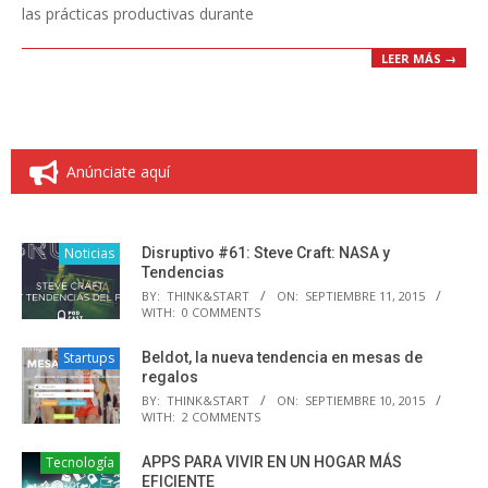
las prácticas productivas durante
LEER MÁS →
Anúnciate aquí
Noticias
Disruptivo #61: Steve Craft: NASA y
Tendencias
BY:
THINK&START
ON:
SEPTIEMBRE 11, 2015
WITH:
0 COMMENTS
Startups
Beldot, la nueva tendencia en mesas de
regalos
BY:
THINK&START
ON:
SEPTIEMBRE 10, 2015
WITH:
2 COMMENTS
Tecnología
APPS PARA VIVIR EN UN HOGAR MÁS
EFICIENTE