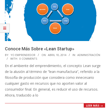
Conoce Más Sobre «Lean Startup»
2014-
BY:
YO EMPRENDEDOR
ON:
ABRIL 10, 2014
IN:
ADMINISTRACIÓN
WITH:
0 COMMENTS
04-
En el ambiente del emprendimiento, el concepto Lean surge
10
de la alusión al término de “lean manufactura”, referido a la
filosofía de producción que considera como innecesario
cualquier gasto en recursos que no aporten valor al
consumidor final. En general, es reducir el uso de recursos.
Ahora, traducido a lo
LEER MÁS →