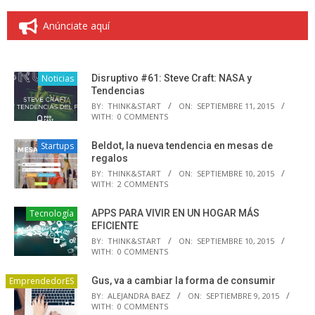
Anúnciate aquí
Noticias
Disruptivo #61: Steve Craft: NASA y
Tendencias
BY:
THINK&START
ON:
SEPTIEMBRE 11, 2015
WITH:
0 COMMENTS
Startups
Beldot, la nueva tendencia en mesas de
regalos
BY:
THINK&START
ON:
SEPTIEMBRE 10, 2015
WITH:
2 COMMENTS
Tecnología
APPS PARA VIVIR EN UN HOGAR MÁS
EFICIENTE
BY:
THINK&START
ON:
SEPTIEMBRE 10, 2015
WITH:
0 COMMENTS
EmprendedorES
Gus, va a cambiar la forma de consumir
BY:
ALEJANDRA BAEZ
ON:
SEPTIEMBRE 9, 2015
WITH:
0 COMMENTS