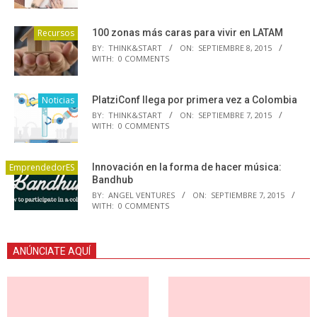
Recursos
100 zonas más caras para vivir en LATAM
BY:
THINK&START
ON:
SEPTIEMBRE 8, 2015
WITH:
0 COMMENTS
Noticias
PlatziConf llega por primera vez a Colombia
BY:
THINK&START
ON:
SEPTIEMBRE 7, 2015
WITH:
0 COMMENTS
EmprendedorES
Innovación en la forma de hacer música:
Bandhub
BY:
ANGEL VENTURES
ON:
SEPTIEMBRE 7, 2015
WITH:
0 COMMENTS
ANÚNCIATE AQUÍ