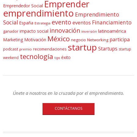
Emprender
Emprendedor Social
emprendimiento
Emprendimiento
evento
Social
Financiamiento
eventos
España
Estrategia
innovación
latinoamérica
impacto social
ganador
inversión
México
participa
Marketing
Motivación
negocio
Networking
startup
Startups
podcast
recomendaciones
startup
premio
tecnología
éxito
weekend
tips
Únete a nosotros en la cruzada por el emprendimiento.
CONTÁCTANOS