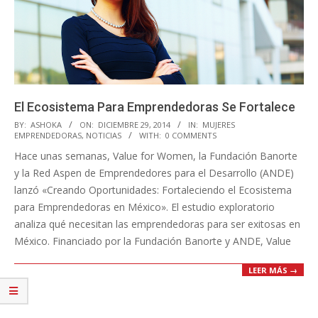
El Ecosistema Para Emprendedoras Se Fortalece
2014-
BY:
ASHOKA
ON:
DICIEMBRE 29, 2014
IN:
MUJERES
EMPRENDEDORAS
,
NOTICIAS
WITH:
0 COMMENTS
12-
Hace unas semanas, Value for Women, la Fundación Banorte
29
y la Red Aspen de Emprendedores para el Desarrollo (ANDE)
lanzó «Creando Oportunidades: Fortaleciendo el Ecosistema
para Emprendedoras en México». El estudio exploratorio
analiza qué necesitan las emprendedoras para ser exitosas en
México. Financiado por la Fundación Banorte y ANDE, Value
LEER MÁS →