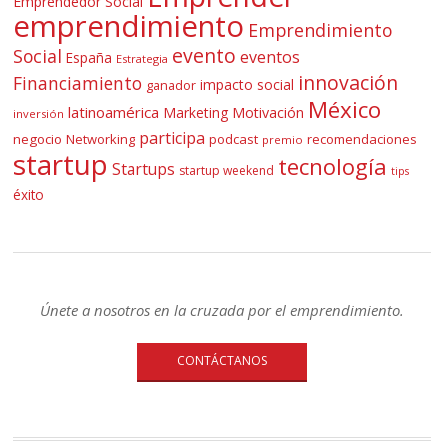
Emprendedor Social
emprendimiento
Emprendimiento
evento
Social
eventos
España
Estrategia
innovación
Financiamiento
impacto social
ganador
México
latinoamérica
Marketing
Motivación
inversión
participa
negocio
Networking
podcast
recomendaciones
premio
startup
tecnología
Startups
startup weekend
tips
éxito
Únete a nosotros en la cruzada por el emprendimiento.
CONTÁCTANOS