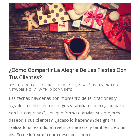
¿Cómo Compartir La Alegría De Las Fiestas Con
Tus Clientes?
2014-
BY:
THINK&START
ON:
DICIEMBRE 22, 2014
IN:
ESTRATEGIA
,
NETWORKING
WITH:
0 COMMENTS
12-
Las fechas navideñas son momento de felicitaciones y
22
agradecimientos entre amigos y familiares pero ¿qué pasa
con las empresas?, ¿en qué formato envían sus mejores
deseos a sus clientes?, ¿acaso lo hacen? 99designs ha
realizado un estudio a nivel internacional y también creó un
diseño de infografía para descubrir cómo