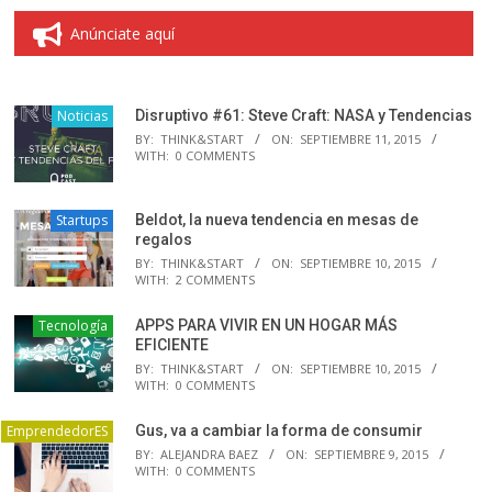
Anúnciate aquí
Noticias
Disruptivo #61: Steve Craft: NASA y Tendencias
BY:
THINK&START
ON:
SEPTIEMBRE 11, 2015
WITH:
0 COMMENTS
Startups
Beldot, la nueva tendencia en mesas de
regalos
BY:
THINK&START
ON:
SEPTIEMBRE 10, 2015
WITH:
2 COMMENTS
Tecnología
APPS PARA VIVIR EN UN HOGAR MÁS
EFICIENTE
BY:
THINK&START
ON:
SEPTIEMBRE 10, 2015
WITH:
0 COMMENTS
EmprendedorES
Gus, va a cambiar la forma de consumir
BY:
ALEJANDRA BAEZ
ON:
SEPTIEMBRE 9, 2015
WITH:
0 COMMENTS