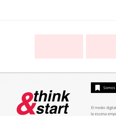
Somos 
El medio digit
la escena emp