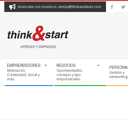
Skip
Anúnciate con nosotros: ventas@thinkandstart.com
to
content
THINK&START
APRENDE Y EMPRENDE
Secondary
EMPRENDEDORES
NEGOCIOS
PERSONA
Navigation
Motivación,
Oportunidades,
Gestión y
Creatividad, Social y
consejos y tips
Menu
networking
más.
empresariales.