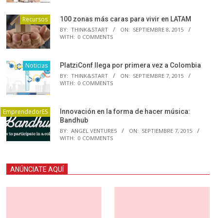
Recursos
100 zonas más caras para vivir en LATAM
BY:
THINK&START
ON:
SEPTIEMBRE 8, 2015
WITH:
0 COMMENTS
Noticias
PlatziConf llega por primera vez a Colombia
BY:
THINK&START
ON:
SEPTIEMBRE 7, 2015
WITH:
0 COMMENTS
EmprendedorES
Innovación en la forma de hacer música:
Bandhub
BY:
ANGEL VENTURES
ON:
SEPTIEMBRE 7, 2015
WITH:
0 COMMENTS
ANÚNCIATE AQUÍ