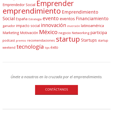
Emprender
Emprendedor Social
emprendimiento
Emprendimiento
evento
Social
Financiamiento
eventos
España
Estrategia
innovación
latinoamérica
impacto social
ganador
inversión
México
participa
Marketing
Motivación
negocio
Networking
startup
Startups
podcast
recomendaciones
startup
premio
tecnología
éxito
weekend
tips
Únete a nosotros en la cruzada por el emprendimiento.
CONTÁCTANOS