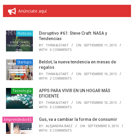
Anúnciate aquí
Noticias
Disruptivo #61: Steve Craft: NASA y
Tendencias
BY:
THINK&START
ON:
SEPTIEMBRE 11, 2015
WITH:
0 COMMENTS
Startups
Beldot, la nueva tendencia en mesas de
regalos
BY:
THINK&START
ON:
SEPTIEMBRE 10, 2015
WITH:
2 COMMENTS
Tecnología
APPS PARA VIVIR EN UN HOGAR MÁS
EFICIENTE
BY:
THINK&START
ON:
SEPTIEMBRE 10, 2015
WITH:
0 COMMENTS
EmprendedorES
Gus, va a cambiar la forma de consumir
BY:
ALEJANDRA BAEZ
ON:
SEPTIEMBRE 9, 2015
WITH:
0 COMMENTS