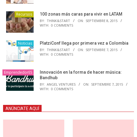
Recursos
100 zonas más caras para vivir en LATAM
BY:
THINK&START
ON:
SEPTIEMBRE 8, 2015
WITH:
0 COMMENTS
Noticias
PlatziConf llega por primera vez a Colombia
BY:
THINK&START
ON:
SEPTIEMBRE 7, 2015
WITH:
0 COMMENTS
EmprendedorES
Innovación en la forma de hacer música:
Bandhub
BY:
ANGEL VENTURES
ON:
SEPTIEMBRE 7, 2015
WITH:
0 COMMENTS
ANÚNCIATE AQUÍ