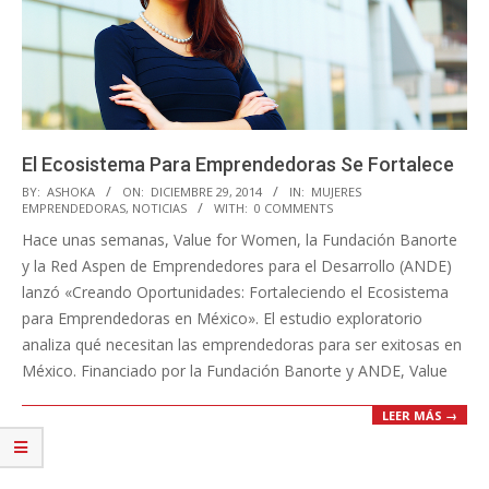
El Ecosistema Para Emprendedoras Se Fortalece
2014-
BY:
ASHOKA
ON:
DICIEMBRE 29, 2014
IN:
MUJERES
EMPRENDEDORAS
,
NOTICIAS
WITH:
0 COMMENTS
12-
Hace unas semanas, Value for Women, la Fundación Banorte
29
y la Red Aspen de Emprendedores para el Desarrollo (ANDE)
lanzó «Creando Oportunidades: Fortaleciendo el Ecosistema
para Emprendedoras en México». El estudio exploratorio
analiza qué necesitan las emprendedoras para ser exitosas en
México. Financiado por la Fundación Banorte y ANDE, Value
LEER MÁS →