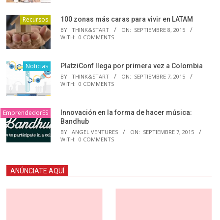
Recursos
100 zonas más caras para vivir en LATAM
BY:
THINK&START
ON:
SEPTIEMBRE 8, 2015
WITH:
0 COMMENTS
Noticias
PlatziConf llega por primera vez a Colombia
BY:
THINK&START
ON:
SEPTIEMBRE 7, 2015
WITH:
0 COMMENTS
EmprendedorES
Innovación en la forma de hacer música:
Bandhub
BY:
ANGEL VENTURES
ON:
SEPTIEMBRE 7, 2015
WITH:
0 COMMENTS
ANÚNCIATE AQUÍ