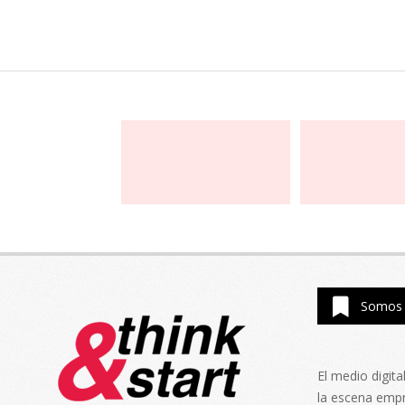
Somos 
El medio digit
la escena emp