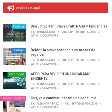
Anúnciate aquí
Noticias
Disruptivo #61: Steve Craft: NASA y Tendencias
BY:
THINK&START
ON:
SEPTIEMBRE 11, 2015
WITH:
0 COMMENTS
Startups
Beldot, la nueva tendencia en mesas de
regalos
BY:
THINK&START
ON:
SEPTIEMBRE 10, 2015
WITH:
2 COMMENTS
Tecnología
APPS PARA VIVIR EN UN HOGAR MÁS
EFICIENTE
BY:
THINK&START
ON:
SEPTIEMBRE 10, 2015
WITH:
0 COMMENTS
EmprendedorES
Gus, va a cambiar la forma de consumir
BY:
ALEJANDRA BAEZ
ON:
SEPTIEMBRE 9, 2015
WITH:
0 COMMENTS