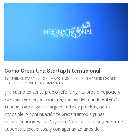
Cómo Crear Una Startup Internacional
2014-
BY:
THINK&START
ON:
MAYO 5, 2014
IN:
EMPRENDEDORES
,
STARTUPS
WITH:
0 COMMENTS
05-
¿Tu sueño es ser tu propio jefe, dirigir tu propio negocio y
05
además llegar a partes inimaginables del mundo entero?
Aunque todo lleva su carga de retos y pruebas, no es
imposible. A continuación te presentamos algunas
recomendaciones que Szymon Dobosz, director general de
Cupones Descuentos, y con apenas 25 años de