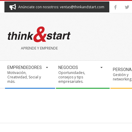
Skip
Anúnciate con nosotros: ventas@thinkandstart.com
to
content
THINK&START
APRENDE Y EMPRENDE
Secondary
EMPRENDEDORES
NEGOCIOS
PERSONA
Navigation
Motivación,
Oportunidades,
Gestión y
Creatividad, Social y
consejos y tips
Menu
networking
más.
empresariales.