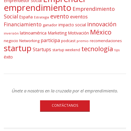
Emprendedor Social
emprendimiento
Emprendimiento
evento
Social
eventos
España
Estrategia
innovación
Financiamiento
impacto social
ganador
México
latinoamérica
Marketing
Motivación
inversión
participa
negocio
Networking
podcast
recomendaciones
premio
startup
tecnología
Startups
startup weekend
tips
éxito
Únete a nosotros en la cruzada por el emprendimiento.
CONTÁCTANOS