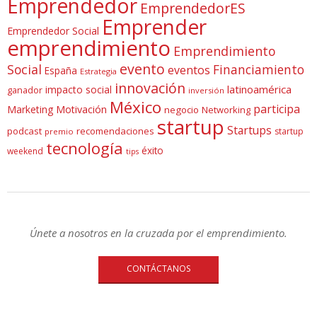
Emprendedor
EmprendedorES
Emprender
Emprendedor Social
emprendimiento
Emprendimiento
evento
Social
Financiamiento
eventos
España
Estrategia
innovación
latinoamérica
impacto social
ganador
inversión
México
participa
Marketing
Motivación
negocio
Networking
startup
Startups
podcast
recomendaciones
startup
premio
tecnología
éxito
weekend
tips
Únete a nosotros en la cruzada por el emprendimiento.
CONTÁCTANOS