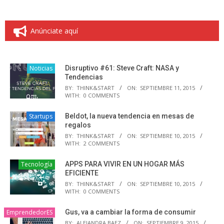
Anúnciate aquí
Noticias
Disruptivo #61: Steve Craft: NASA y
Tendencias
BY:
THINK&START
ON:
SEPTIEMBRE 11, 2015
WITH:
0 COMMENTS
Startups
Beldot, la nueva tendencia en mesas de
regalos
BY:
THINK&START
ON:
SEPTIEMBRE 10, 2015
WITH:
2 COMMENTS
Tecnología
APPS PARA VIVIR EN UN HOGAR MÁS
EFICIENTE
BY:
THINK&START
ON:
SEPTIEMBRE 10, 2015
WITH:
0 COMMENTS
EmprendedorES
Gus, va a cambiar la forma de consumir
BY:
ALEJANDRA BAEZ
ON:
SEPTIEMBRE 9, 2015