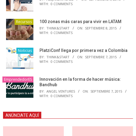
WITH:
0 COMMENTS
Recursos
100 zonas más caras para vivir en LATAM
BY:
THINK&START
ON:
SEPTIEMBRE 8, 2015
WITH:
0 COMMENTS
Noticias
PlatziConf llega por primera vez a Colombia
BY:
THINK&START
ON:
SEPTIEMBRE 7, 2015
WITH:
0 COMMENTS
EmprendedorES
Innovación en la forma de hacer música:
Bandhub
BY:
ANGEL VENTURES
ON:
SEPTIEMBRE 7, 2015
WITH:
0 COMMENTS
ANÚNCIATE AQUÍ