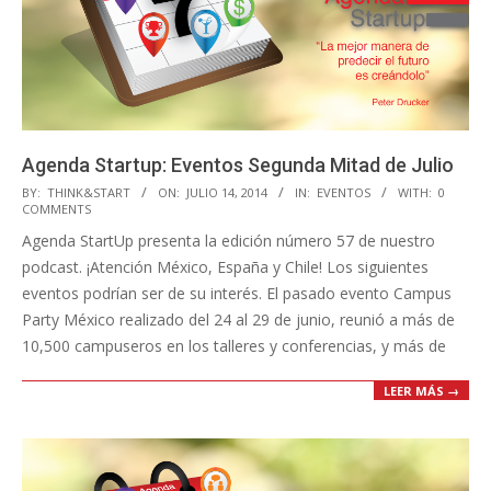
Agenda Startup: Eventos Segunda Mitad de Julio
2014-
BY:
THINK&START
ON:
JULIO 14, 2014
IN:
EVENTOS
WITH:
0
COMMENTS
07-
Agenda StartUp presenta la edición número 57 de nuestro
14
podcast. ¡Atención México, España y Chile! Los siguientes
eventos podrían ser de su interés. El pasado evento Campus
Party México realizado del 24 al 29 de junio, reunió a más de
10,500 campuseros en los talleres y conferencias, y más de
LEER MÁS →