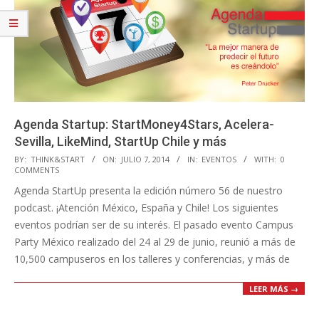
Agenda Startup: StartMoney4Stars, Acelera-
Sevilla, LikeMind, StartUp Chile y más
2014-
BY:
THINK&START
ON:
JULIO 7, 2014
IN:
EVENTOS
WITH:
0
COMMENTS
07-
Agenda StartUp presenta la edición número 56 de nuestro
07
podcast. ¡Atención México, España y Chile! Los siguientes
eventos podrían ser de su interés. El pasado evento Campus
Party México realizado del 24 al 29 de junio, reunió a más de
10,500 campuseros en los talleres y conferencias, y más de
LEER MÁS →