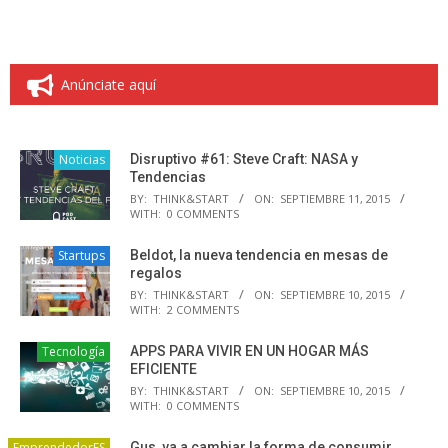
Anúnciate aquí
Noticias
Disruptivo #61: Steve Craft: NASA y
Tendencias
BY:
THINK&START
ON:
SEPTIEMBRE 11, 2015
WITH:
0 COMMENTS
Startups
Beldot, la nueva tendencia en mesas de
regalos
BY:
THINK&START
ON:
SEPTIEMBRE 10, 2015
WITH:
2 COMMENTS
Tecnología
APPS PARA VIVIR EN UN HOGAR MÁS
EFICIENTE
BY:
THINK&START
ON:
SEPTIEMBRE 10, 2015
WITH:
0 COMMENTS
EmprendedorES
Gus, va a cambiar la forma de consumir