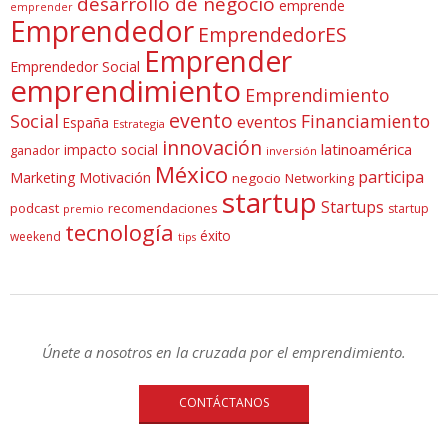
desarrollo de negocio
emprende
emprender
Emprendedor
EmprendedorES
Emprender
Emprendedor Social
emprendimiento
Emprendimiento
evento
Social
Financiamiento
eventos
España
Estrategia
innovación
latinoamérica
impacto social
ganador
inversión
México
participa
Marketing
Motivación
negocio
Networking
startup
Startups
podcast
recomendaciones
startup
premio
tecnología
éxito
weekend
tips
Únete a nosotros en la cruzada por el emprendimiento.
CONTÁCTANOS