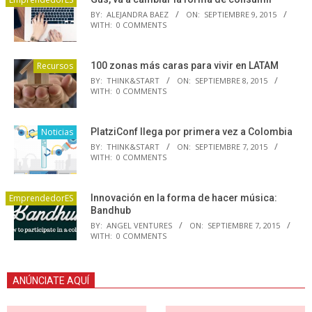
BY:
ALEJANDRA BAEZ
ON:
SEPTIEMBRE 9, 2015
WITH:
0 COMMENTS
Recursos
100 zonas más caras para vivir en LATAM
BY:
THINK&START
ON:
SEPTIEMBRE 8, 2015
WITH:
0 COMMENTS
Noticias
PlatziConf llega por primera vez a Colombia
BY:
THINK&START
ON:
SEPTIEMBRE 7, 2015
WITH:
0 COMMENTS
EmprendedorES
Innovación en la forma de hacer música:
Bandhub
BY:
ANGEL VENTURES
ON:
SEPTIEMBRE 7, 2015
WITH:
0 COMMENTS
ANÚNCIATE AQUÍ