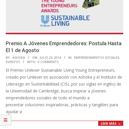
Premio A Jóvenes Emprendedores: Postula Hasta
El 1 de Agosto
2014-
BY:
ASHOKA
ON:
JULIO 23, 2014
IN:
EMPRENDIMIENTOS SOCIALES
,
EVENTOS
WITH:
0 COMMENTS
07-
El Premio Unilever Sustainable Living Young Entrepreneurs,
23
creado por Unilever en asociación con Ashoka y el Instituto de
Liderazgo en Sustentabilidad (CISL por sus siglas en inglés) de
la Universidad de Cambridge, busca inspirar a jóvenes
emprendedores sociales de todo el mundo a
presentar soluciones inspiradoras, prácticas y tangibles para
ayudar a
LEER MÁS →