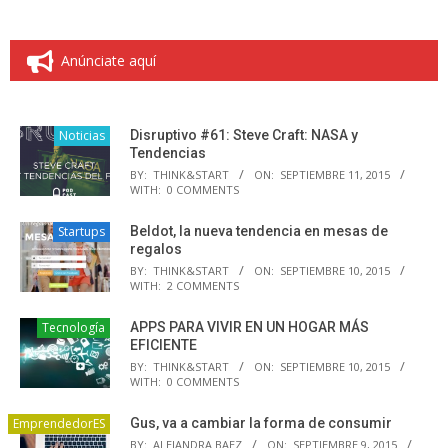
Anúnciate aquí
Noticias
Disruptivo #61: Steve Craft: NASA y
Tendencias
BY:
THINK&START
ON:
SEPTIEMBRE 11, 2015
WITH:
0 COMMENTS
Startups
Beldot, la nueva tendencia en mesas de
regalos
BY:
THINK&START
ON:
SEPTIEMBRE 10, 2015
WITH:
2 COMMENTS
Tecnología
APPS PARA VIVIR EN UN HOGAR MÁS
EFICIENTE
BY:
THINK&START
ON:
SEPTIEMBRE 10, 2015
WITH:
0 COMMENTS
EmprendedorES
Gus, va a cambiar la forma de consumir
BY:
ALEJANDRA BAEZ
ON:
SEPTIEMBRE 9, 2015