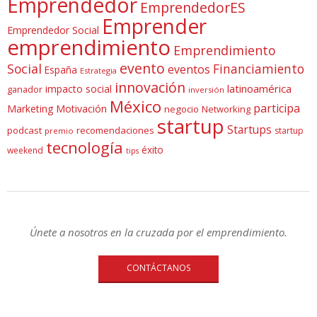
Emprendedor
EmprendedorES
Emprender
Emprendedor Social
emprendimiento
Emprendimiento
evento
Social
Financiamiento
eventos
España
Estrategia
innovación
latinoamérica
impacto social
ganador
inversión
México
participa
Marketing
Motivación
negocio
Networking
startup
Startups
podcast
recomendaciones
startup
premio
tecnología
éxito
weekend
tips
Únete a nosotros en la cruzada por el emprendimiento.
CONTÁCTANOS