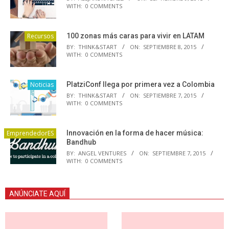
WITH:
0 COMMENTS
Recursos
100 zonas más caras para vivir en LATAM
BY:
THINK&START
ON:
SEPTIEMBRE 8, 2015
WITH:
0 COMMENTS
Noticias
PlatziConf llega por primera vez a Colombia
BY:
THINK&START
ON:
SEPTIEMBRE 7, 2015
WITH:
0 COMMENTS
EmprendedorES
Innovación en la forma de hacer música:
Bandhub
BY:
ANGEL VENTURES
ON:
SEPTIEMBRE 7, 2015
WITH:
0 COMMENTS
ANÚNCIATE AQUÍ