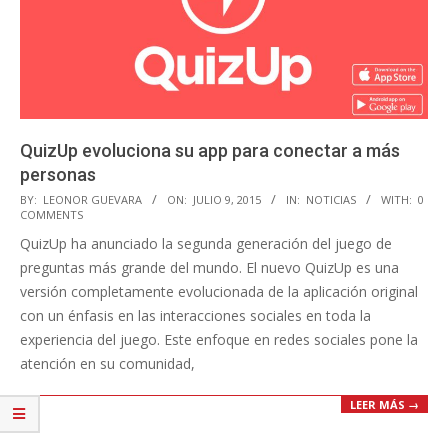
QuizUp evoluciona su app para conectar a más
personas
2015-
BY:
LEONOR GUEVARA
ON:
JULIO 9, 2015
IN:
NOTICIAS
WITH:
0
COMMENTS
07-
QuizUp ha anunciado la segunda generación del juego de
09
preguntas más grande del mundo. El nuevo QuizUp es una
versión completamente evolucionada de la aplicación original
con un énfasis en las interacciones sociales en toda la
experiencia del juego. Este enfoque en redes sociales pone la
atención en su comunidad,
LEER MÁS →