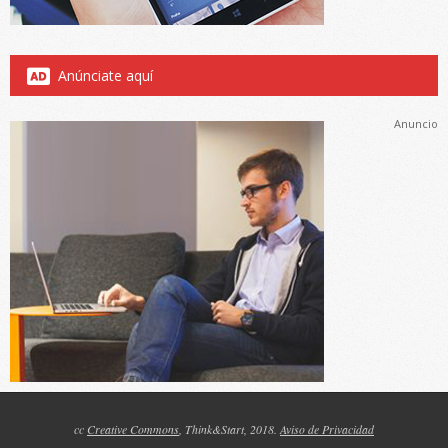
Anúnciate aquí
Anuncio
cc
Creative Commons
, Think&Start, 2018.
Aviso de Privacidad