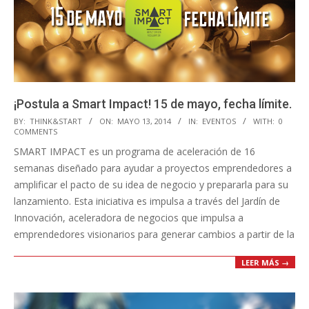
¡Postula a Smart Impact! 15 de mayo, fecha límite.
2014-
BY:
THINK&START
ON:
MAYO 13, 2014
IN:
EVENTOS
WITH:
0
COMMENTS
05-
SMART IMPACT es un programa de aceleración de 16
13
semanas diseñado para ayudar a proyectos emprendedores a
amplificar el pacto de su idea de negocio y prepararla para su
lanzamiento. Esta iniciativa es impulsa a través del Jardín de
Innovación, aceleradora de negocios que impulsa a
emprendedores visionarios para generar cambios a partir de la
LEER MÁS →