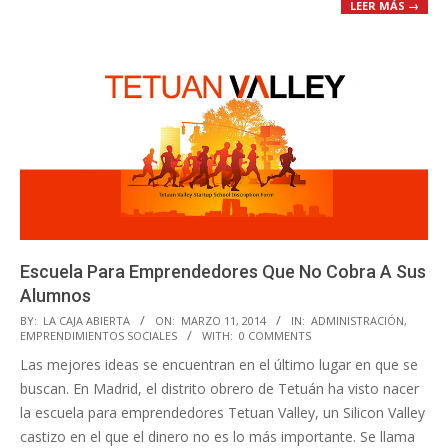
LEER MÁS →
Escuela Para Emprendedores Que No Cobra A Sus
Alumnos
2014-
BY:
LA CAJA ABIERTA
ON:
MARZO 11, 2014
IN:
ADMINISTRACIÓN
,
EMPRENDIMIENTOS SOCIALES
WITH:
0 COMMENTS
03-
Las mejores ideas se encuentran en el último lugar en que se
11
buscan. En Madrid, el distrito obrero de Tetuán ha visto nacer
la escuela para emprendedores Tetuan Valley, un Silicon Valley
castizo en el que el dinero no es lo más importante. Se llama