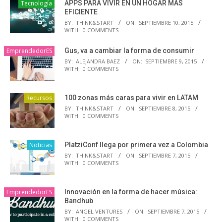
Tecnología
APPS PARA VIVIR EN UN HOGAR MÁS
EFICIENTE
BY:
THINK&START
ON:
SEPTIEMBRE 10, 2015
WITH:
0 COMMENTS
EmprendedorES
Gus, va a cambiar la forma de consumir
BY:
ALEJANDRA BAEZ
ON:
SEPTIEMBRE 9, 2015
WITH:
0 COMMENTS
Recursos
100 zonas más caras para vivir en LATAM
BY:
THINK&START
ON:
SEPTIEMBRE 8, 2015
WITH:
0 COMMENTS
Noticias
PlatziConf llega por primera vez a Colombia
BY:
THINK&START
ON:
SEPTIEMBRE 7, 2015
WITH:
0 COMMENTS
EmprendedorES
Innovación en la forma de hacer música:
Bandhub
BY:
ANGEL VENTURES
ON:
SEPTIEMBRE 7, 2015
WITH:
0 COMMENTS