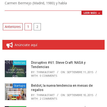
Carmen Bermejo (Madrid, 1980) y habla
LEER MÁS →
Paginación
Anteriores
1
2
de
entradas
Anúnciate aquí
Noticias
Disruptivo #61: Steve Craft: NASA y
Tendencias
BY:
THINK&START
ON:
SEPTIEMBRE 11, 2015
WITH:
0 COMMENTS
Startups
Beldot, la nueva tendencia en mesas de
regalos
BY:
THINK&START
ON:
SEPTIEMBRE 10, 2015
WITH:
2 COMMENTS