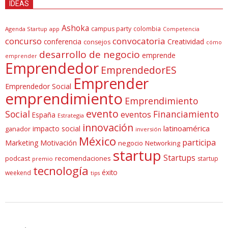
IDEAS
Ashoka
campus party
colombia
Agenda Startup
app
Competencia
concurso
convocatoria
conferencia
Creatividad
consejos
cómo
desarrollo de negocio
emprende
emprender
Emprendedor
EmprendedorES
Emprender
Emprendedor Social
emprendimiento
Emprendimiento
evento
Social
Financiamiento
eventos
España
Estrategia
innovación
latinoamérica
impacto social
ganador
inversión
México
participa
Marketing
Motivación
negocio
Networking
startup
Startups
podcast
recomendaciones
startup
premio
tecnología
éxito
weekend
tips