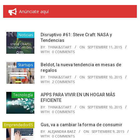
Anúnciate aquí
Noticias
Disruptivo #61: Steve Craft: NASA y
Tendencias
BY:
THINK&START
ON:
SEPTIEMBRE 11, 2015
WITH:
0 COMMENTS
Startups
Beldot, la nueva tendencia en mesas de
regalos
BY:
THINK&START
ON:
SEPTIEMBRE 10, 2015
WITH:
2 COMMENTS
Tecnología
APPS PARA VIVIR EN UN HOGAR MÁS
EFICIENTE
BY:
THINK&START
ON:
SEPTIEMBRE 10, 2015
WITH:
0 COMMENTS
EmprendedorES
Gus, va a cambiar la forma de consumir
BY:
ALEJANDRA BAEZ
ON:
SEPTIEMBRE 9, 2015
WITH:
0 COMMENTS