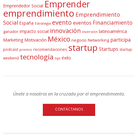
Emprender
Emprendedor Social
emprendimiento
Emprendimiento
evento
Social
Financiamiento
eventos
España
Estrategia
innovación
latinoamérica
impacto social
ganador
inversión
México
participa
Marketing
Motivación
negocio
Networking
startup
Startups
podcast
recomendaciones
startup
premio
tecnología
éxito
weekend
tips
Únete a nosotros en la cruzada por el emprendimiento.
CONTÁCTANOS