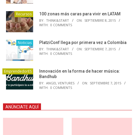
Recursos
100 zonas más caras para vivir en LATAM
BY:
THINK&START
ON:
SEPTIEMBRE 8, 2015
WITH:
0 COMMENTS
Noticias
PlatziConf llega por primera vez a Colombia
BY:
THINK&START
ON:
SEPTIEMBRE 7, 2015
WITH:
0 COMMENTS
EmprendedorES
Innovación en la forma de hacer música:
Bandhub
BY:
ANGEL VENTURES
ON:
SEPTIEMBRE 7, 2015
WITH:
0 COMMENTS
ANÚNCIATE AQUÍ