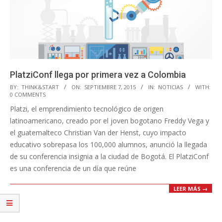
PlatziConf llega por primera vez a Colombia
2015-
BY:
THINK&START
ON:
SEPTIEMBRE 7, 2015
IN:
NOTICIAS
WITH:
0 COMMENTS
09-
Platzi, el emprendimiento tecnológico de origen
07
latinoamericano, creado por el joven bogotano Freddy Vega y
el guatemalteco Christian Van der Henst, cuyo impacto
educativo sobrepasa los 100,000 alumnos, anunció la llegada
de su conferencia insignia a la ciudad de Bogotá. El PlatziConf
es una conferencia de un día que reúne
LEER MÁS →