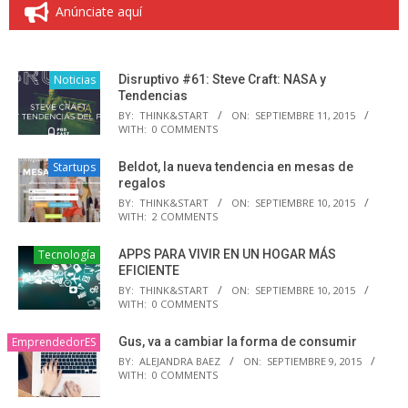
Anúnciate aquí
Noticias
Disruptivo #61: Steve Craft: NASA y
Tendencias
BY:
THINK&START
ON:
SEPTIEMBRE 11, 2015
WITH:
0 COMMENTS
Startups
Beldot, la nueva tendencia en mesas de
regalos
BY:
THINK&START
ON:
SEPTIEMBRE 10, 2015
WITH:
2 COMMENTS
Tecnología
APPS PARA VIVIR EN UN HOGAR MÁS
EFICIENTE
BY:
THINK&START
ON:
SEPTIEMBRE 10, 2015
WITH:
0 COMMENTS
EmprendedorES
Gus, va a cambiar la forma de consumir
BY:
ALEJANDRA BAEZ
ON:
SEPTIEMBRE 9, 2015
WITH:
0 COMMENTS