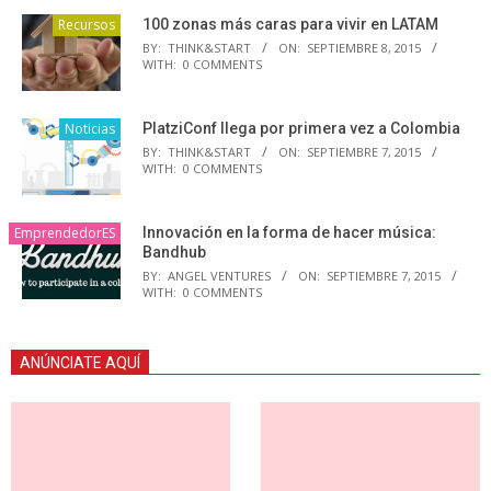
Recursos
100 zonas más caras para vivir en LATAM
BY:
THINK&START
ON:
SEPTIEMBRE 8, 2015
WITH:
0 COMMENTS
Noticias
PlatziConf llega por primera vez a Colombia
BY:
THINK&START
ON:
SEPTIEMBRE 7, 2015
WITH:
0 COMMENTS
EmprendedorES
Innovación en la forma de hacer música:
Bandhub
BY:
ANGEL VENTURES
ON:
SEPTIEMBRE 7, 2015
WITH:
0 COMMENTS
ANÚNCIATE AQUÍ