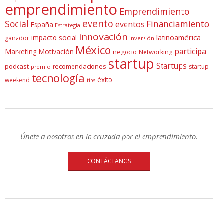
emprendimiento
Emprendimiento
evento
Social
Financiamiento
eventos
España
Estrategia
innovación
latinoamérica
impacto social
ganador
inversión
México
participa
Marketing
Motivación
negocio
Networking
startup
Startups
podcast
recomendaciones
startup
premio
tecnología
éxito
weekend
tips
Únete a nosotros en la cruzada por el emprendimiento.
CONTÁCTANOS