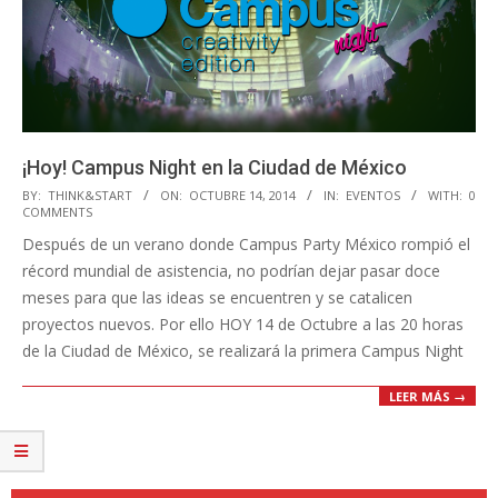
¡Hoy! Campus Night en la Ciudad de México
2014-
BY:
THINK&START
ON:
OCTUBRE 14, 2014
IN:
EVENTOS
WITH:
0
COMMENTS
10-
Después de un verano donde Campus Party México rompió el
14
récord mundial de asistencia, no podrían dejar pasar doce
meses para que las ideas se encuentren y se catalicen
proyectos nuevos. Por ello HOY 14 de Octubre a las 20 horas
de la Ciudad de México, se realizará la primera Campus Night
LEER MÁS →