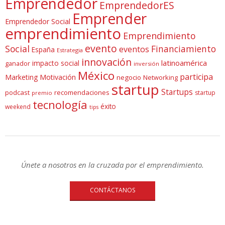
Emprendedor
EmprendedorES
Emprender
Emprendedor Social
emprendimiento
Emprendimiento
evento
Social
Financiamiento
eventos
España
Estrategia
innovación
latinoamérica
impacto social
ganador
inversión
México
participa
Marketing
Motivación
negocio
Networking
startup
Startups
podcast
recomendaciones
startup
premio
tecnología
éxito
weekend
tips
Únete a nosotros en la cruzada por el emprendimiento.
CONTÁCTANOS