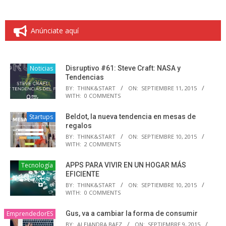
Anúnciate aquí
Noticias
Disruptivo #61: Steve Craft: NASA y
Tendencias
BY:
THINK&START
ON:
SEPTIEMBRE 11, 2015
WITH:
0 COMMENTS
Startups
Beldot, la nueva tendencia en mesas de
regalos
BY:
THINK&START
ON:
SEPTIEMBRE 10, 2015
WITH:
2 COMMENTS
Tecnología
APPS PARA VIVIR EN UN HOGAR MÁS
EFICIENTE
BY:
THINK&START
ON:
SEPTIEMBRE 10, 2015
WITH:
0 COMMENTS
EmprendedorES
Gus, va a cambiar la forma de consumir
BY:
ALEJANDRA BAEZ
ON:
SEPTIEMBRE 9, 2015