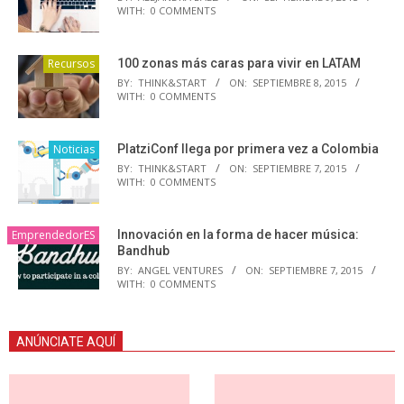
WITH:
0 COMMENTS
Recursos
100 zonas más caras para vivir en LATAM
BY:
THINK&START
ON:
SEPTIEMBRE 8, 2015
WITH:
0 COMMENTS
Noticias
PlatziConf llega por primera vez a Colombia
BY:
THINK&START
ON:
SEPTIEMBRE 7, 2015
WITH:
0 COMMENTS
EmprendedorES
Innovación en la forma de hacer música:
Bandhub
BY:
ANGEL VENTURES
ON:
SEPTIEMBRE 7, 2015
WITH:
0 COMMENTS
ANÚNCIATE AQUÍ