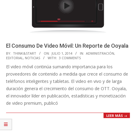
El Consumo De Video Móvil: Un Reporte de Ooyala
2014-
BY:
THINK&START
ON:
JULIO 1, 2014
IN:
ADMINISTRACIÓN
,
EDITORIAL
,
NOTICIAS
WITH:
3 COMMENTS
07-
El video móvil continúa sumando importancia para los
01
proveedores de contenido a medida que crece el consumo de
teléfonos inteligentes y tabletas. El video en vivo y de larga
duración genera el crecimiento del consumo de OTT. Ooyala,
el innovador líder en publicación, estadísticas y monetización
de video premium, publicó
LEER MÁS →