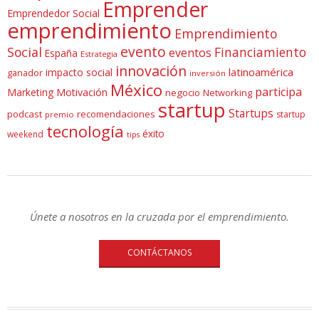
Emprender
Emprendedor Social
emprendimiento
Emprendimiento
evento
Social
Financiamiento
eventos
España
Estrategia
innovación
latinoamérica
impacto social
ganador
inversión
México
participa
Marketing
Motivación
negocio
Networking
startup
Startups
podcast
recomendaciones
startup
premio
tecnología
éxito
weekend
tips
Únete a nosotros en la cruzada por el emprendimiento.
CONTÁCTANOS