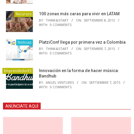
Recursos
100 zonas más caras para vivir en LATAM
BY:
THINK&START
ON:
SEPTIEMBRE 8, 2015
WITH:
0 COMMENTS
Noticias
PlatziConf llega por primera vez a Colombia
BY:
THINK&START
ON:
SEPTIEMBRE 7, 2015
WITH:
0 COMMENTS
EmprendedorES
Innovación en la forma de hacer música:
Bandhub
BY:
ANGEL VENTURES
ON:
SEPTIEMBRE 7, 2015
WITH:
0 COMMENTS
ANÚNCIATE AQUÍ