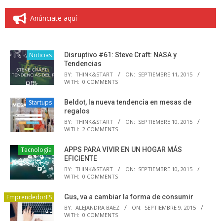
Anúnciate aquí
Noticias
Disruptivo #61: Steve Craft: NASA y
Tendencias
BY:
THINK&START
ON:
SEPTIEMBRE 11, 2015
WITH:
0 COMMENTS
Startups
Beldot, la nueva tendencia en mesas de
regalos
BY:
THINK&START
ON:
SEPTIEMBRE 10, 2015
WITH:
2 COMMENTS
Tecnología
APPS PARA VIVIR EN UN HOGAR MÁS
EFICIENTE
BY:
THINK&START
ON:
SEPTIEMBRE 10, 2015
WITH:
0 COMMENTS
EmprendedorES
Gus, va a cambiar la forma de consumir
BY:
ALEJANDRA BAEZ
ON:
SEPTIEMBRE 9, 2015
WITH:
0 COMMENTS