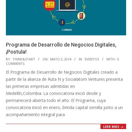
Programa de Desarrollo de Negocios Digitales,
¡Postula!
2014-
BY:
THINK&START
ON:
MAYO 2, 2014
IN:
EVENTOS
WITH:
0
COMMENTS
05-
El Programa de Desarrollo de Negocios Digitales creado a
02
partir de la alianza de Ruta N y Socialatom Ventures presenta
las primeras empresas admitidas en
Medellín,Colombia. La convocatoria inició desde y
permanecerá abierta todo el año. El Programa, cuya
convocatoria inició en enero, brinda capital semilla junto a un
acompañamiento integral para
LEER MÁS →