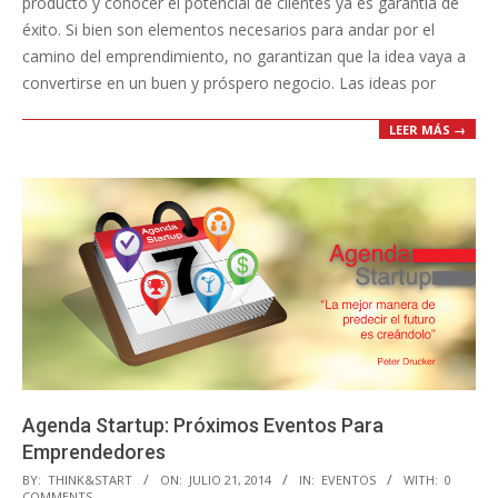
producto y conocer el potencial de clientes ya es garantía de
éxito. Si bien son elementos necesarios para andar por el
camino del emprendimiento, no garantizan que la idea vaya a
convertirse en un buen y próspero negocio. Las ideas por
LEER MÁS →
Agenda Startup: Próximos Eventos Para
Emprendedores
2014-
BY:
THINK&START
ON:
JULIO 21, 2014
IN:
EVENTOS
WITH:
0
COMMENTS