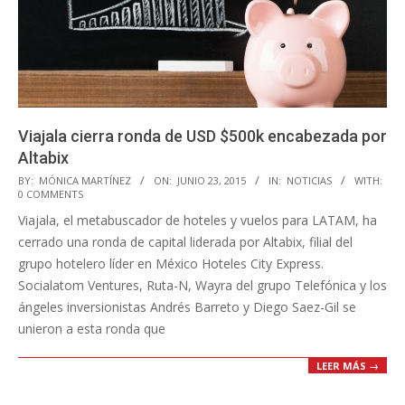
Viajala cierra ronda de USD $500k encabezada por
Altabix
2015-
BY:
MÓNICA MARTÍNEZ
ON:
JUNIO 23, 2015
IN:
NOTICIAS
WITH:
0 COMMENTS
06-
Viajala, el metabuscador de hoteles y vuelos para LATAM, ha
23
cerrado una ronda de capital liderada por Altabix, filial del
grupo hotelero líder en México Hoteles City Express.
Socialatom Ventures, Ruta-N, Wayra del grupo Telefónica y los
ángeles inversionistas Andrés Barreto y Diego Saez-Gil se
unieron a esta ronda que
LEER MÁS →