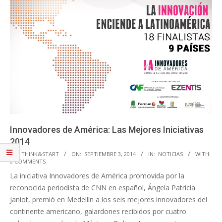
Innovadores de América: Las Mejores Iniciativas
2014
2014-
BY:
THINK&START
ON:
SEPTIEMBRE 3, 2014
IN:
NOTICIAS
WITH:
0 COMMENTS
09-
La iniciativa Innovadores de América promovida por la
03
reconocida periodista de CNN en español, Ángela Patricia
Janiot, premió en Medellín a los seis mejores innovadores del
continente americano, galardones recibidos por cuatro