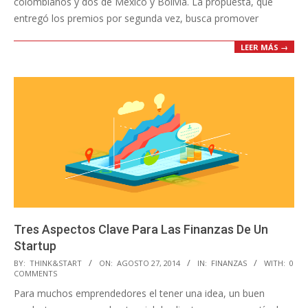
colombianos y dos de México y Bolivia. La propuesta, que
entregó los premios por segunda vez, busca promover
LEER MÁS →
Tres Aspectos Clave Para Las Finanzas De Un
Startup
2014-
BY:
THINK&START
ON:
AGOSTO 27, 2014
IN:
FINANZAS
WITH:
0
COMMENTS
08-
Para muchos emprendedores el tener una idea, un buen
27