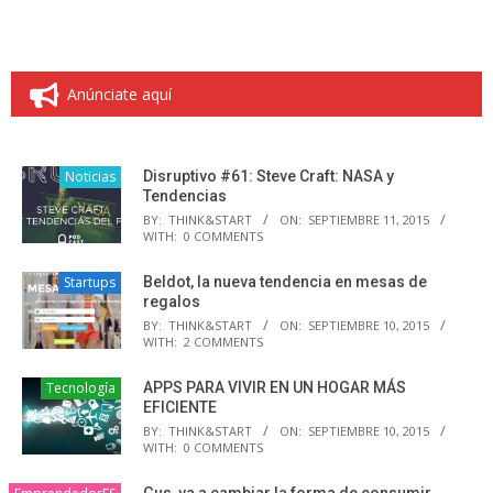
Anúnciate aquí
Noticias
Disruptivo #61: Steve Craft: NASA y
Tendencias
BY:
THINK&START
ON:
SEPTIEMBRE 11, 2015
WITH:
0 COMMENTS
Startups
Beldot, la nueva tendencia en mesas de
regalos
BY:
THINK&START
ON:
SEPTIEMBRE 10, 2015
WITH:
2 COMMENTS
Tecnología
APPS PARA VIVIR EN UN HOGAR MÁS
EFICIENTE
BY:
THINK&START
ON:
SEPTIEMBRE 10, 2015
WITH:
0 COMMENTS