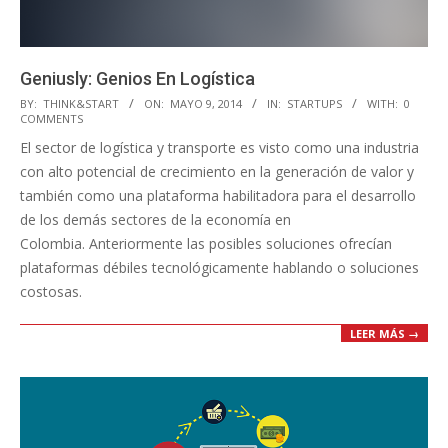
Geniusly: Genios En Logística
2014-
BY:
THINK&START
ON:
MAYO 9, 2014
IN:
STARTUPS
WITH:
0
COMMENTS
05-
El sector de logística y transporte es visto como una industria
09
con alto potencial de crecimiento en la generación de valor y
también como una plataforma habilitadora para el desarrollo
de los demás sectores de la economía en
Colombia. Anteriormente las posibles soluciones ofrecían
plataformas débiles tecnológicamente hablando o soluciones
costosas.
LEER MÁS →