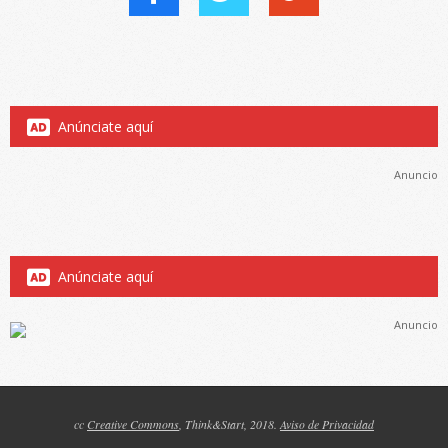
Anúnciate aquí
Anuncio
Anúnciate aquí
Anuncio
cc
Creative Commons
, Think&Start, 2018.
Aviso de Privacidad