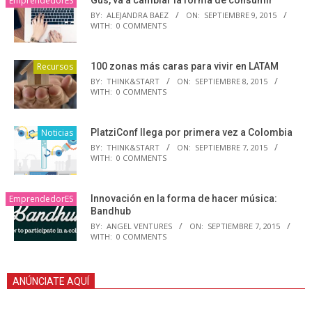
EmprendedorES
Gus, va a cambiar la forma de consumir
BY:
ALEJANDRA BAEZ
ON:
SEPTIEMBRE 9, 2015
WITH:
0 COMMENTS
Recursos
100 zonas más caras para vivir en LATAM
BY:
THINK&START
ON:
SEPTIEMBRE 8, 2015
WITH:
0 COMMENTS
Noticias
PlatziConf llega por primera vez a Colombia
BY:
THINK&START
ON:
SEPTIEMBRE 7, 2015
WITH:
0 COMMENTS
EmprendedorES
Innovación en la forma de hacer música:
Bandhub
BY:
ANGEL VENTURES
ON:
SEPTIEMBRE 7, 2015
WITH:
0 COMMENTS
ANÚNCIATE AQUÍ