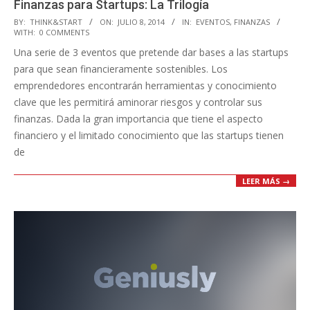
Finanzas para Startups: La Trilogía
2014-
BY:
THINK&START
ON:
JULIO 8, 2014
IN:
EVENTOS
,
FINANZAS
WITH:
0 COMMENTS
07-
Una serie de 3 eventos que pretende dar bases a las startups
08
para que sean financieramente sostenibles. Los
emprendedores encontrarán herramientas y conocimiento
clave que les permitirá aminorar riesgos‏ y controlar sus
finanzas. Dada la gran importancia que tiene el aspecto
financiero y el limitado conocimiento que las startups tienen
de
LEER MÁS →