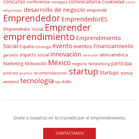
concurso
convocatoria
conferencia
Creatividad
consejos
cómo
desarrollo de negocio
emprende
emprender
Emprendedor
EmprendedorES
Emprender
Emprendedor Social
emprendimiento
Emprendimiento
evento
Social
Financiamiento
eventos
España
Estrategia
innovación
latinoamérica
impacto social
ganador
inversión
México
participa
Marketing
Motivación
negocio
Networking
startup
Startups
podcast
recomendaciones
startup
premio
tecnología
éxito
weekend
tips
Únete a nosotros en la cruzada por el emprendimiento.
CONTÁCTANOS