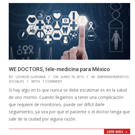
WE DOCTORS, tele-medicina para México
2015-
BY:
LEONOR GUEVARA
ON:
JUNIO 19, 2015
IN:
EMPRENDIMIENTOS
SOCIALES
WITH:
1 COMMENT
06-
Si hay algo en lo que nunca se debe escatimar es en la salud
19
de uno mismo. Cuando llegamos a tener una complicación
que requiere de monitoreo, puede ser difícil darle
seguimiento, ya sea por que el paciente o el doctor tenga que
salir de la ciudad por alguna razón.
LEER MÁS →