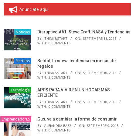
Anúnciate aquí
Noticias
Disruptivo #61: Steve Craft: NASA y Tendencias
BY:
THINK&START
ON:
SEPTIEMBRE 11, 2015
WITH:
0 COMMENTS
Startups
Beldot, la nueva tendencia en mesas de
regalos
BY:
THINK&START
ON:
SEPTIEMBRE 10, 2015
WITH:
2 COMMENTS
Tecnología
APPS PARA VIVIR EN UN HOGAR MÁS
EFICIENTE
BY:
THINK&START
ON:
SEPTIEMBRE 10, 2015
WITH:
0 COMMENTS
EmprendedorES
Gus, va a cambiar la forma de consumir
BY:
ALEJANDRA BAEZ
ON:
SEPTIEMBRE 9, 2015
WITH:
0 COMMENTS