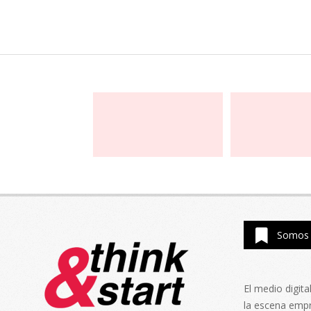
Somos 
El medio digit
la escena emp