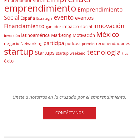
Emprendedor Social
emprendimiento
Emprendimiento
evento
Social
eventos
España
Estrategia
innovación
Financiamiento
impacto social
ganador
México
latinoamérica
Marketing
Motivación
inversión
participa
negocio
Networking
podcast
recomendaciones
premio
startup
tecnología
Startups
startup weekend
tips
éxito
Únete a nosotros en la cruzada por el emprendimiento.
CONTÁCTANOS