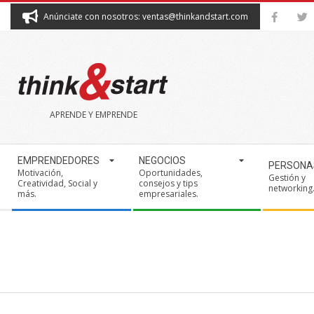
Skip
Anúnciate con nosotros: ventas@thinkandstart.com
to
content
THINK&START
APRENDE Y EMPRENDE
Secondary
EMPRENDEDORES
NEGOCIOS
PERSONA
Navigation
Motivación,
Oportunidades,
Gestión y
Creatividad, Social y
consejos y tips
Menu
networking
más.
empresariales.