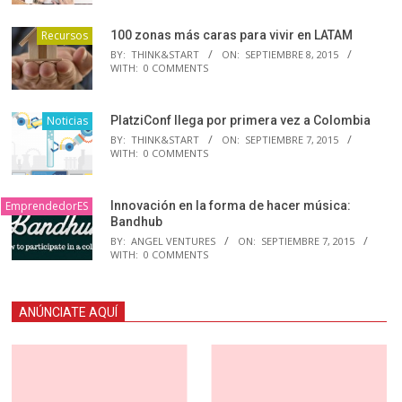
Recursos
100 zonas más caras para vivir en LATAM
BY:
THINK&START
ON:
SEPTIEMBRE 8, 2015
WITH:
0 COMMENTS
Noticias
PlatziConf llega por primera vez a Colombia
BY:
THINK&START
ON:
SEPTIEMBRE 7, 2015
WITH:
0 COMMENTS
EmprendedorES
Innovación en la forma de hacer música:
Bandhub
BY:
ANGEL VENTURES
ON:
SEPTIEMBRE 7, 2015
WITH:
0 COMMENTS
ANÚNCIATE AQUÍ