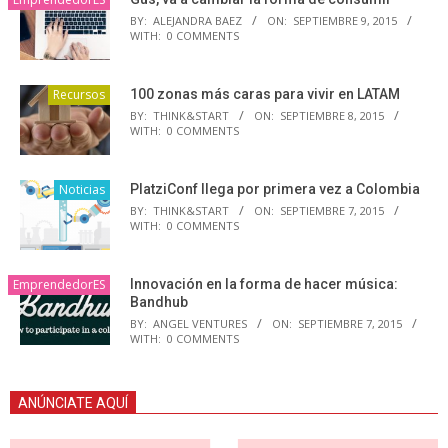
BY:
ALEJANDRA BAEZ
ON:
SEPTIEMBRE 9, 2015
WITH:
0 COMMENTS
Recursos
100 zonas más caras para vivir en LATAM
BY:
THINK&START
ON:
SEPTIEMBRE 8, 2015
WITH:
0 COMMENTS
Noticias
PlatziConf llega por primera vez a Colombia
BY:
THINK&START
ON:
SEPTIEMBRE 7, 2015
WITH:
0 COMMENTS
EmprendedorES
Innovación en la forma de hacer música:
Bandhub
BY:
ANGEL VENTURES
ON:
SEPTIEMBRE 7, 2015
WITH:
0 COMMENTS
ANÚNCIATE AQUÍ