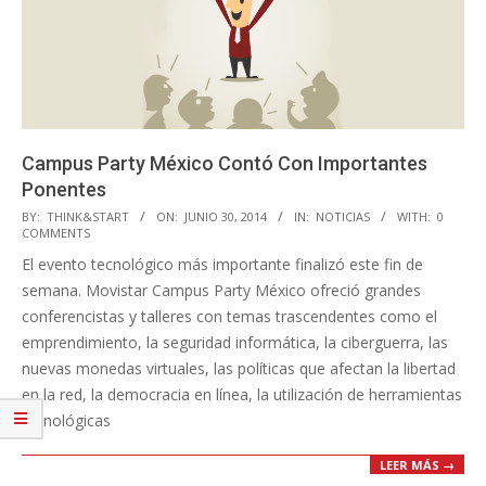
Campus Party México Contó Con Importantes
Ponentes
2014-
BY:
THINK&START
ON:
JUNIO 30, 2014
IN:
NOTICIAS
WITH:
0
COMMENTS
06-
El evento tecnológico más importante finalizó este fin de
30
semana. Movistar Campus Party México ofreció grandes
conferencistas y talleres con temas trascendentes como el
emprendimiento, la seguridad informática, la ciberguerra, las
nuevas monedas virtuales, las políticas que afectan la libertad
en la red, la democracia en línea, la utilización de herramientas
tecnológicas
LEER MÁS →