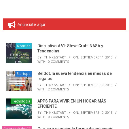
Anúnciate aquí
Noticias
Disruptivo #61: Steve Craft: NASA y
Tendencias
BY:
THINK&START
ON:
SEPTIEMBRE 11, 2015
WITH:
0 COMMENTS
Startups
Beldot, la nueva tendencia en mesas de
regalos
BY:
THINK&START
ON:
SEPTIEMBRE 10, 2015
WITH:
2 COMMENTS
Tecnología
APPS PARA VIVIR EN UN HOGAR MÁS
EFICIENTE
BY:
THINK&START
ON:
SEPTIEMBRE 10, 2015
WITH:
0 COMMENTS
EmprendedorES
Gus, va a cambiar la forma de consumir