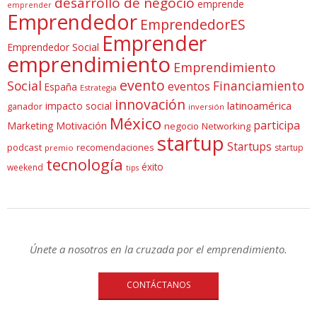
desarrollo de negocio
emprende
emprender
Emprendedor
EmprendedorES
Emprender
Emprendedor Social
emprendimiento
Emprendimiento
evento
Social
Financiamiento
eventos
España
Estrategia
innovación
latinoamérica
impacto social
ganador
inversión
México
participa
Marketing
Motivación
negocio
Networking
startup
Startups
podcast
recomendaciones
startup
premio
tecnología
éxito
weekend
tips
Únete a nosotros en la cruzada por el emprendimiento.
CONTÁCTANOS