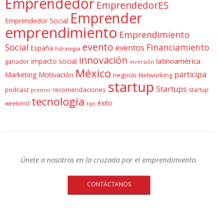
Emprendedor
EmprendedorES
Emprender
Emprendedor Social
emprendimiento
Emprendimiento
evento
Social
Financiamiento
eventos
España
Estrategia
innovación
latinoamérica
impacto social
ganador
inversión
México
participa
Marketing
Motivación
negocio
Networking
startup
Startups
podcast
recomendaciones
startup
premio
tecnología
éxito
weekend
tips
Únete a nosotros en la cruzada por el emprendimiento.
CONTÁCTANOS