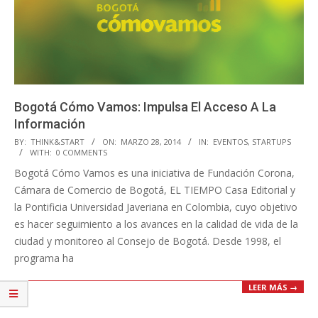
Bogotá Cómo Vamos: Impulsa El Acceso A La
Información
2014-
BY:
THINK&START
ON:
MARZO 28, 2014
IN:
EVENTOS
,
STARTUPS
WITH:
0 COMMENTS
03-
Bogotá Cómo Vamos es una iniciativa de Fundación Corona,
28
Cámara de Comercio de Bogotá, EL TIEMPO Casa Editorial y
la Pontificia Universidad Javeriana en Colombia, cuyo objetivo
es hacer seguimiento a los avances en la calidad de vida de la
ciudad y monitoreo al Consejo de Bogotá. Desde 1998, el
programa ha
LEER MÁS →