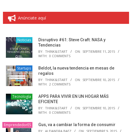
Anúnciate aquí
Noticias
Disruptivo #61: Steve Craft: NASA y
Tendencias
BY:
THINK&START
ON:
SEPTIEMBRE 11, 2015
WITH:
0 COMMENTS
Startups
Beldot, la nueva tendencia en mesas de
regalos
BY:
THINK&START
ON:
SEPTIEMBRE 10, 2015
WITH:
2 COMMENTS
Tecnología
APPS PARA VIVIR EN UN HOGAR MÁS
EFICIENTE
BY:
THINK&START
ON:
SEPTIEMBRE 10, 2015
WITH:
0 COMMENTS
EmprendedorES
Gus, va a cambiar la forma de consumir
BY:
ALEJANDRA BAEZ
ON:
SEPTIEMBRE 9, 2015