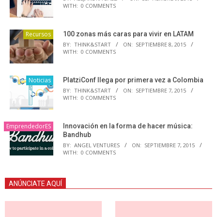
WITH:
0 COMMENTS
Recursos
100 zonas más caras para vivir en LATAM
BY:
THINK&START
ON:
SEPTIEMBRE 8, 2015
WITH:
0 COMMENTS
Noticias
PlatziConf llega por primera vez a Colombia
BY:
THINK&START
ON:
SEPTIEMBRE 7, 2015
WITH:
0 COMMENTS
EmprendedorES
Innovación en la forma de hacer música:
Bandhub
BY:
ANGEL VENTURES
ON:
SEPTIEMBRE 7, 2015
WITH:
0 COMMENTS
ANÚNCIATE AQUÍ