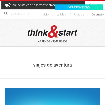
Skip
Anúnciate con nosotros: ventas@thinkandstart.com
to
Search
content
Inicio
La idea
Aliados
Contacto
Anuncio
THINK&START
APRENDE Y EMPRENDE
Secondary
Navigation
Menu
viajes de aventura