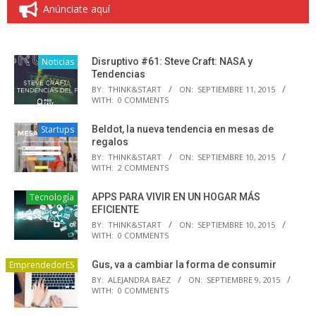
Anúnciate aquí
Noticias
Disruptivo #61: Steve Craft: NASA y
Tendencias
BY:
THINK&START
ON:
SEPTIEMBRE 11, 2015
WITH:
0 COMMENTS
Startups
Beldot, la nueva tendencia en mesas de
regalos
BY:
THINK&START
ON:
SEPTIEMBRE 10, 2015
WITH:
2 COMMENTS
Tecnología
APPS PARA VIVIR EN UN HOGAR MÁS
EFICIENTE
BY:
THINK&START
ON:
SEPTIEMBRE 10, 2015
WITH:
0 COMMENTS
EmprendedorES
Gus, va a cambiar la forma de consumir
BY:
ALEJANDRA BAEZ
ON:
SEPTIEMBRE 9, 2015
WITH:
0 COMMENTS