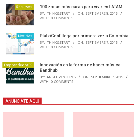
Recursos
100 zonas más caras para vivir en LATAM
BY:
THINK&START
ON:
SEPTIEMBRE 8, 2015
WITH:
0 COMMENTS
Noticias
PlatziConf llega por primera vez a Colombia
BY:
THINK&START
ON:
SEPTIEMBRE 7, 2015
WITH:
0 COMMENTS
EmprendedorES
Innovación en la forma de hacer música:
Bandhub
BY:
ANGEL VENTURES
ON:
SEPTIEMBRE 7, 2015
WITH:
0 COMMENTS
ANÚNCIATE AQUÍ