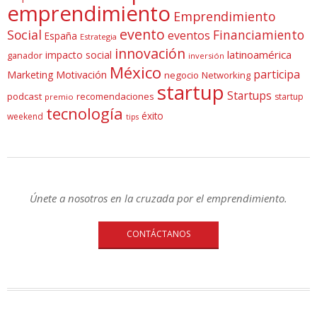
emprendimiento
Emprendimiento
evento
Social
Financiamiento
eventos
España
Estrategia
innovación
latinoamérica
impacto social
ganador
inversión
México
participa
Marketing
Motivación
negocio
Networking
startup
Startups
podcast
recomendaciones
startup
premio
tecnología
éxito
weekend
tips
Únete a nosotros en la cruzada por el emprendimiento.
CONTÁCTANOS