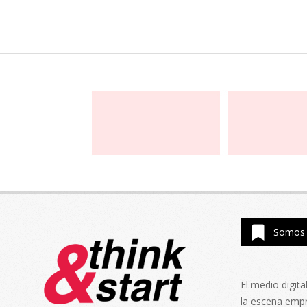
Somos 
El medio digit
la escena emp