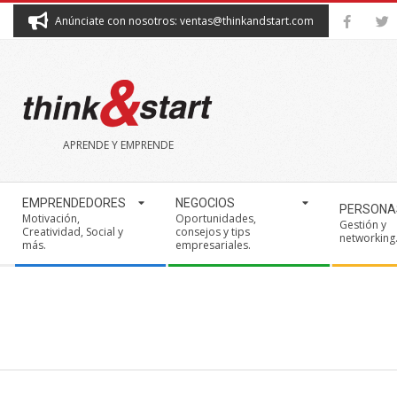
Skip
Anúnciate con nosotros: ventas@thinkandstart.com
to
content
THINK&START
APRENDE Y EMPRENDE
Secondary
EMPRENDEDORES
NEGOCIOS
PERSONA
Navigation
Motivación,
Oportunidades,
Gestión y
Creatividad, Social y
consejos y tips
Menu
networking
más.
empresariales.