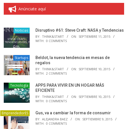
Anúnciate aquí
Noticias
Disruptivo #61: Steve Craft: NASA y Tendencias
BY:
THINK&START
ON:
SEPTIEMBRE 11, 2015
WITH:
0 COMMENTS
Startups
Beldot, la nueva tendencia en mesas de
regalos
BY:
THINK&START
ON:
SEPTIEMBRE 10, 2015
WITH:
2 COMMENTS
Tecnología
APPS PARA VIVIR EN UN HOGAR MÁS
EFICIENTE
BY:
THINK&START
ON:
SEPTIEMBRE 10, 2015
WITH:
0 COMMENTS
EmprendedorES
Gus, va a cambiar la forma de consumir
BY:
ALEJANDRA BAEZ
ON:
SEPTIEMBRE 9, 2015
WITH:
0 COMMENTS