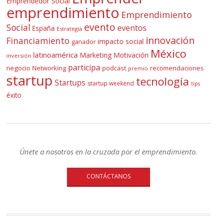
Emprendedor Social
emprendimiento
Emprendimiento
evento
Social
eventos
España
Estrategia
innovación
Financiamiento
impacto social
ganador
México
latinoamérica
Marketing
Motivación
inversión
participa
negocio
Networking
podcast
recomendaciones
premio
startup
tecnología
Startups
startup weekend
tips
éxito
Únete a nosotros en la cruzada por el emprendimiento.
CONTÁCTANOS