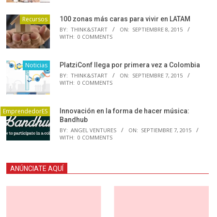
Recursos
100 zonas más caras para vivir en LATAM
BY:
THINK&START
ON:
SEPTIEMBRE 8, 2015
WITH:
0 COMMENTS
Noticias
PlatziConf llega por primera vez a Colombia
BY:
THINK&START
ON:
SEPTIEMBRE 7, 2015
WITH:
0 COMMENTS
EmprendedorES
Innovación en la forma de hacer música:
Bandhub
BY:
ANGEL VENTURES
ON:
SEPTIEMBRE 7, 2015
WITH:
0 COMMENTS
ANÚNCIATE AQUÍ