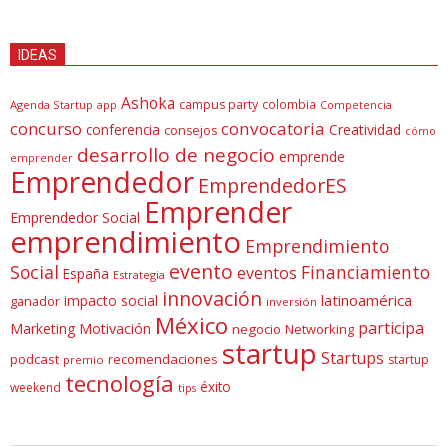
IDEAS
Ashoka
campus party
colombia
Agenda Startup
app
Competencia
concurso
convocatoria
conferencia
Creatividad
consejos
cómo
desarrollo de negocio
emprende
emprender
Emprendedor
EmprendedorES
Emprender
Emprendedor Social
emprendimiento
Emprendimiento
evento
Social
Financiamiento
eventos
España
Estrategia
innovación
latinoamérica
impacto social
ganador
inversión
México
participa
Marketing
Motivación
negocio
Networking
startup
Startups
podcast
recomendaciones
startup
premio
tecnología
éxito
weekend
tips