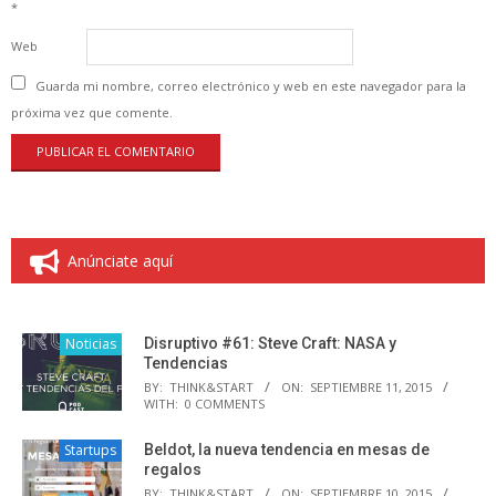
*
Web
Guarda mi nombre, correo electrónico y web en este navegador para la
próxima vez que comente.
Anúnciate aquí
Noticias
Disruptivo #61: Steve Craft: NASA y
Tendencias
BY:
THINK&START
ON:
SEPTIEMBRE 11, 2015
WITH:
0 COMMENTS
Startups
Beldot, la nueva tendencia en mesas de
regalos
BY:
THINK&START
ON:
SEPTIEMBRE 10, 2015