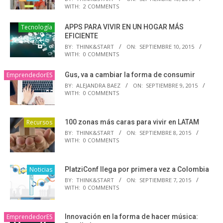
WITH:
2 COMMENTS
Tecnología
APPS PARA VIVIR EN UN HOGAR MÁS
EFICIENTE
BY:
THINK&START
ON:
SEPTIEMBRE 10, 2015
WITH:
0 COMMENTS
EmprendedorES
Gus, va a cambiar la forma de consumir
BY:
ALEJANDRA BAEZ
ON:
SEPTIEMBRE 9, 2015
WITH:
0 COMMENTS
Recursos
100 zonas más caras para vivir en LATAM
BY:
THINK&START
ON:
SEPTIEMBRE 8, 2015
WITH:
0 COMMENTS
Noticias
PlatziConf llega por primera vez a Colombia
BY:
THINK&START
ON:
SEPTIEMBRE 7, 2015
WITH:
0 COMMENTS
EmprendedorES
Innovación en la forma de hacer música: