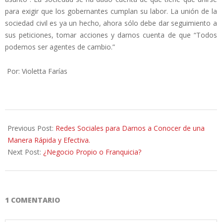
para exigir que los gobernantes cumplan su labor. La unión de la
sociedad civil es ya un hecho, ahora sólo debe dar seguimiento a
sus peticiones, tomar acciones y darnos cuenta de que “Todos
podemos ser agentes de cambio.”
Por: Violetta Farías
2012-
11-
Previous Post:
Redes Sociales para Darnos a Conocer de una
22
Manera Rápida y Efectiva.
Next Post:
¿Negocio Propio o Franquicia?
1 COMENTARIO