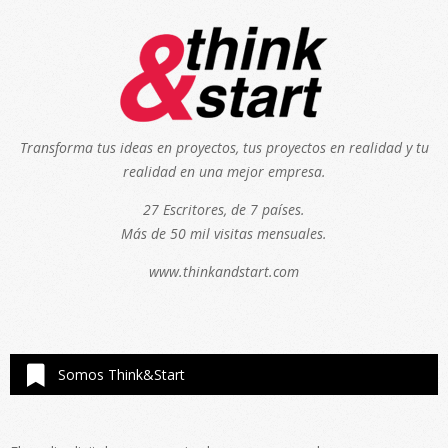
Transforma tus ideas en proyectos, tus proyectos en realidad y tu
realidad en una mejor empresa.
27 Escritores, de 7 países.
Más de 50 mil visitas mensuales.
www.thinkandstart.com
Somos Think&Start