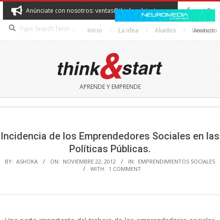
Skip
Anúnciate con nosotros: ventas@thinkandstart.com
to
Search
content
Inicio
La idea
Aliados
Contacto
Anuncio
THINK&START
APRENDE Y EMPRENDE
Secondary
Navigation
Menu
Incidencia de los Emprendedores Sociales en las
Políticas Públicas.
BY:
ASHOKA
ON:
NOVIEMBRE 22, 2012
IN:
EMPRENDIMIENTOS SOCIALES
WITH:
1 COMMENT