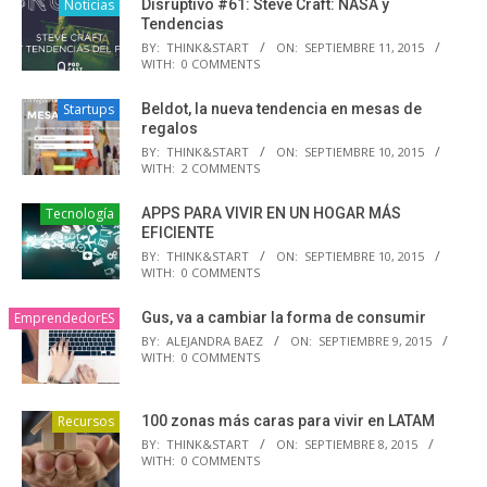
Noticias
Disruptivo #61: Steve Craft: NASA y
Tendencias
BY:
THINK&START
ON:
SEPTIEMBRE 11, 2015
WITH:
0 COMMENTS
Startups
Beldot, la nueva tendencia en mesas de
regalos
BY:
THINK&START
ON:
SEPTIEMBRE 10, 2015
WITH:
2 COMMENTS
Tecnología
APPS PARA VIVIR EN UN HOGAR MÁS
EFICIENTE
BY:
THINK&START
ON:
SEPTIEMBRE 10, 2015
WITH:
0 COMMENTS
EmprendedorES
Gus, va a cambiar la forma de consumir
BY:
ALEJANDRA BAEZ
ON:
SEPTIEMBRE 9, 2015
WITH:
0 COMMENTS
Recursos
100 zonas más caras para vivir en LATAM
BY:
THINK&START
ON:
SEPTIEMBRE 8, 2015
WITH:
0 COMMENTS