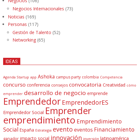
Negocios
(106)
Negocios Internacionales
(73)
Noticias
(169)
Personas
(117)
Gestión de Talento
(52)
Networking
(65)
IDEAS
Ashoka
campus party
colombia
Agenda Startup
app
Competencia
concurso
convocatoria
conferencia
Creatividad
consejos
cómo
desarrollo de negocio
emprende
emprender
Emprendedor
EmprendedorES
Emprender
Emprendedor Social
emprendimiento
Emprendimiento
evento
Social
Financiamiento
eventos
España
Estrategia
innovación
latinoamérica
impacto social
ganador
inversión