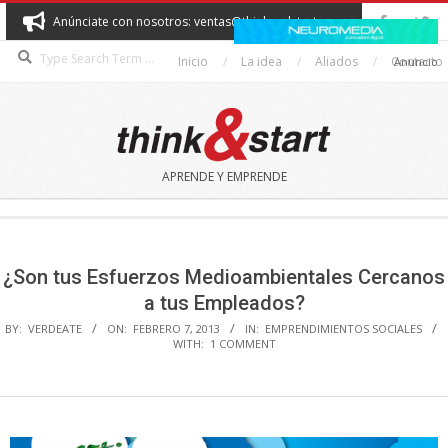
Skip
Anúnciate con nosotros: ventas@thinkandstart.com
to
Search
content
Inicio
La idea
Aliados
Contacto
Anuncio
THINK&START
APRENDE Y EMPRENDE
Secondary
Navigation
Menu
¿Son tus Esfuerzos Medioambientales Cercanos
a tus Empleados?
BY:
VERDEATE
ON:
FEBRERO 7, 2013
IN:
EMPRENDIMIENTOS SOCIALES
WITH:
1 COMMENT