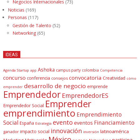
Negocios Internacionales
(73)
Noticias
(169)
Personas
(117)
Gestión de Talento
(52)
Networking
(65)
IDEAS
Ashoka
campus party
colombia
Agenda Startup
app
Competencia
concurso
convocatoria
conferencia
Creatividad
consejos
cómo
desarrollo de negocio
emprende
emprender
Emprendedor
EmprendedorES
Emprender
Emprendedor Social
emprendimiento
Emprendimiento
evento
Social
Financiamiento
eventos
España
Estrategia
innovación
latinoamérica
impacto social
ganador
inversión
México
participa