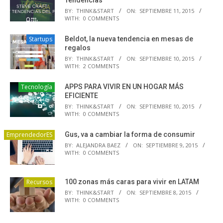
BY:
THINK&START
ON:
SEPTIEMBRE 11, 2015
WITH:
0 COMMENTS
Startups
Beldot, la nueva tendencia en mesas de
regalos
BY:
THINK&START
ON:
SEPTIEMBRE 10, 2015
WITH:
2 COMMENTS
Tecnología
APPS PARA VIVIR EN UN HOGAR MÁS
EFICIENTE
BY:
THINK&START
ON:
SEPTIEMBRE 10, 2015
WITH:
0 COMMENTS
EmprendedorES
Gus, va a cambiar la forma de consumir
BY:
ALEJANDRA BAEZ
ON:
SEPTIEMBRE 9, 2015
WITH:
0 COMMENTS
Recursos
100 zonas más caras para vivir en LATAM
BY:
THINK&START
ON:
SEPTIEMBRE 8, 2015
WITH:
0 COMMENTS