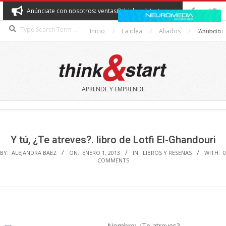
Skip
Anúnciate con nosotros: ventas@thinkandstart.com
to
Search
content
Inicio
La idea
Aliados
Contacto
Anuncio
THINK&START
APRENDE Y EMPRENDE
Secondary
Navigation
Menu
Y tú, ¿Te atreves?. libro de Lotfi El-Ghandouri
BY:
ALEJANDRA BAEZ
ON:
ENERO 1, 2013
IN:
LIBROS Y RESEÑAS
WITH:
0
COMMENTS
Nombre: ¿Te atreves?