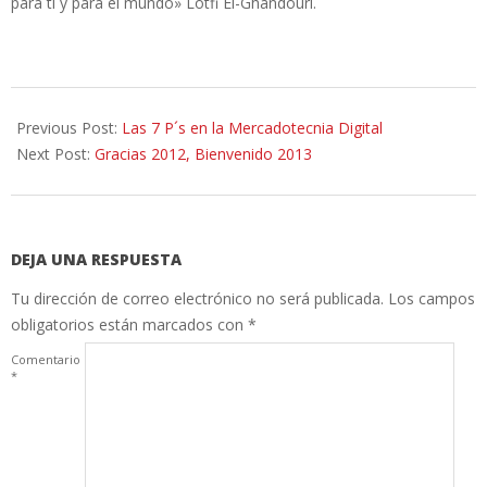
para ti y para el mundo» Lotfi El-Ghandouri.
2013-
01-
Previous Post:
Las 7 P´s en la Mercadotecnia Digital
01
Next Post:
Gracias 2012, Bienvenido 2013
DEJA UNA RESPUESTA
Tu dirección de correo electrónico no será publicada.
Los campos
obligatorios están marcados con
*
Comentario
*