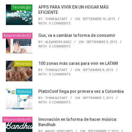
Tecnología
APPS PARA VIVIR EN UN HOGAR MÁS
EFICIENTE
BY:
THINK&START
ON:
SEPTIEMBRE 10, 2015
WITH:
0 COMMENTS
EmprendedorES
Gus, va a cambiar la forma de consumir
BY:
ALEJANDRA BAEZ
ON:
SEPTIEMBRE 9, 2015
WITH:
0 COMMENTS
Recursos
100 zonas más caras para vivir en LATAM
BY:
THINK&START
ON:
SEPTIEMBRE 8, 2015
WITH:
0 COMMENTS
Noticias
PlatziConf llega por primera vez a Colombia
BY:
THINK&START
ON:
SEPTIEMBRE 7, 2015
WITH:
0 COMMENTS
EmprendedorES
Innovación en la forma de hacer música:
Bandhub
BY:
ANGEL VENTURES
ON:
SEPTIEMBRE 7, 2015