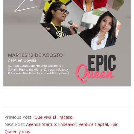
2014-
08-
Previous Post:
¡Que Viva El Fracaso!
01
Next Post:
Agenda Startup: Endeavor, Venture Capital, Epic
Queen y más.