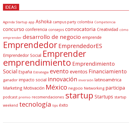
IDEAS
Ashoka
campus party
colombia
Agenda Startup
app
Competencia
concurso
convocatoria
conferencia
Creatividad
consejos
cómo
desarrollo de negocio
emprende
emprender
Emprendedor
EmprendedorES
Emprender
Emprendedor Social
emprendimiento
Emprendimiento
evento
Social
Financiamiento
eventos
España
Estrategia
innovación
latinoamérica
impacto social
ganador
inversión
México
participa
Marketing
Motivación
negocio
Networking
startup
Startups
podcast
recomendaciones
startup
premio
tecnología
éxito
weekend
tips