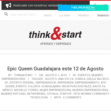
Skip
Anúnciate con nosotros: ventas@thinkandstart.com
to
Search
content
Inicio
La idea
Aliados
Contacto
Anuncio
THINK&START
APRENDE Y EMPRENDE
Secondary
Navigation
Menu
Epic Queen Guadalajara este 12 de Agosto
BY:
THINK&START
ON:
AGOSTO 1, 2014
IN:
EVENTOS
,
MUJERES
EMPRENDEDORAS
TAGGED:
AGOSTO
,
ANA VOLTA
,
CHARLA
,
DALILA SALCEDO
,
DF
,
DISTRITO FEDERAL
,
EMPRENDEDOR
,
EMPRENDER
,
EMPRENDIMIENTO
,
EPIC
QUEEN
,
EVENTO
,
FULLBOX
,
GUADALAJARA
,
INICIATIVAS DIGITALES
,
KAVOLTA
,
MÉXICO
,
MICHELLE TORRES
,
MUJER EMPRENDEDORA
,
MUJERES EMPRENDEDORAS
,
MUJERES EXITOSAS
,
NETWORKING
,
OOYALA
,
STARTUP
,
TECH WOMEN COMMUNITY
,
TECNOLOGÍA
WITH:
0 COMMENTS