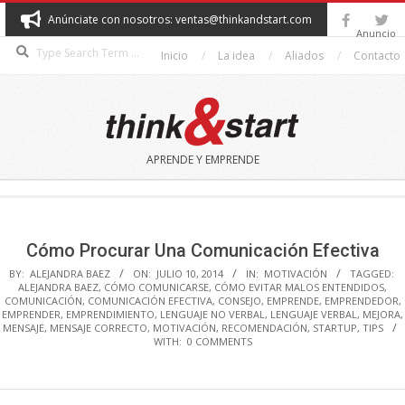
Skip
Anúnciate con nosotros: ventas@thinkandstart.com
to
Anuncio
Search
content
Inicio
La idea
Aliados
Contacto
THINK&START
APRENDE Y EMPRENDE
Secondary
Navigation
Menu
Cómo Procurar Una Comunicación Efectiva
BY:
ALEJANDRA BAEZ
ON:
JULIO 10, 2014
IN:
MOTIVACIÓN
TAGGED:
ALEJANDRA BAEZ
,
CÓMO COMUNICARSE
,
CÓMO EVITAR MALOS ENTENDIDOS
,
COMUNICACIÓN
,
COMUNICACIÓN EFECTIVA
,
CONSEJO
,
EMPRENDE
,
EMPRENDEDOR
,
EMPRENDER
,
EMPRENDIMIENTO
,
LENGUAJE NO VERBAL
,
LENGUAJE VERBAL
,
MEJORA
,
MENSAJE
,
MENSAJE CORRECTO
,
MOTIVACIÓN
,
RECOMENDACIÓN
,
STARTUP
,
TIPS
WITH:
0 COMMENTS