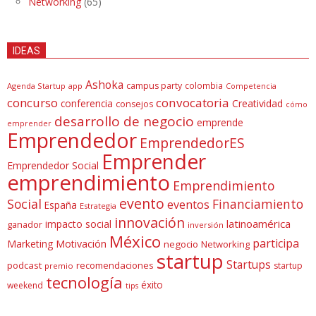
Networking
(65)
IDEAS
Ashoka
campus party
colombia
Agenda Startup
app
Competencia
concurso
convocatoria
conferencia
Creatividad
consejos
cómo
desarrollo de negocio
emprende
emprender
Emprendedor
EmprendedorES
Emprender
Emprendedor Social
emprendimiento
Emprendimiento
evento
Social
Financiamiento
eventos
España
Estrategia
innovación
latinoamérica
impacto social
ganador
inversión
México
participa
Marketing
Motivación
negocio
Networking
startup
Startups
podcast
recomendaciones
startup
premio
tecnología
éxito
weekend
tips