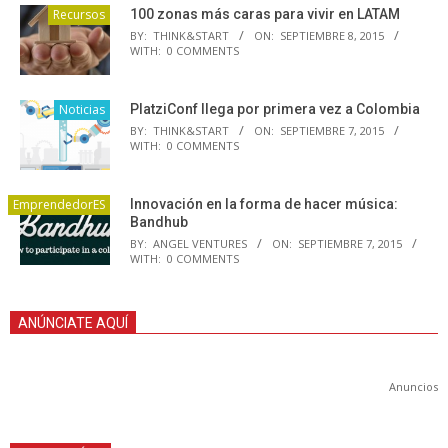
Recursos
100 zonas más caras para vivir en LATAM
BY:
THINK&START
ON:
SEPTIEMBRE 8, 2015
WITH:
0 COMMENTS
Noticias
PlatziConf llega por primera vez a Colombia
BY:
THINK&START
ON:
SEPTIEMBRE 7, 2015
WITH:
0 COMMENTS
EmprendedorES
Innovación en la forma de hacer música:
Bandhub
BY:
ANGEL VENTURES
ON:
SEPTIEMBRE 7, 2015
WITH:
0 COMMENTS
ANÚNCIATE AQUÍ
Anuncios