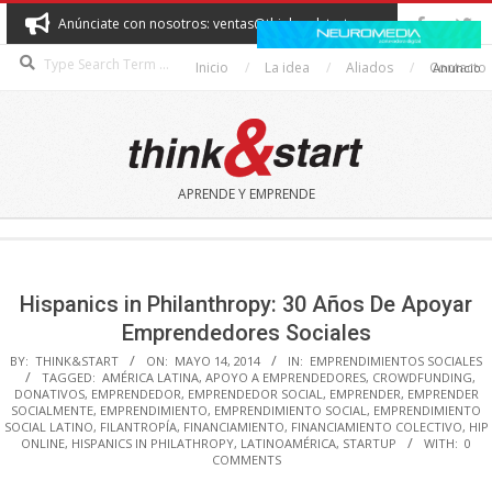
Skip
Anúnciate con nosotros: ventas@thinkandstart.com
to
Search
content
Inicio
La idea
Aliados
Contacto
Anuncio
THINK&START
APRENDE Y EMPRENDE
Secondary
Navigation
Menu
Hispanics in Philanthropy: 30 Años De Apoyar
Emprendedores Sociales
BY:
THINK&START
ON:
MAYO 14, 2014
IN:
EMPRENDIMIENTOS SOCIALES
TAGGED:
AMÉRICA LATINA
,
APOYO A EMPRENDEDORES
,
CROWDFUNDING
,
DONATIVOS
,
EMPRENDEDOR
,
EMPRENDEDOR SOCIAL
,
EMPRENDER
,
EMPRENDER
SOCIALMENTE
,
EMPRENDIMIENTO
,
EMPRENDIMIENTO SOCIAL
,
EMPRENDIMIENTO
SOCIAL LATINO
,
FILANTROPÍA
,
FINANCIAMIENTO
,
FINANCIAMIENTO COLECTIVO
,
HIP
ONLINE
,
HISPANICS IN PHILATHROPY
,
LATINOAMÉRICA
,
STARTUP
WITH:
0
COMMENTS