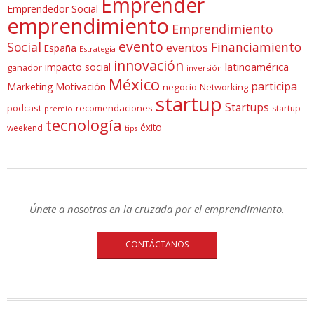
Emprender
Emprendedor Social
emprendimiento
Emprendimiento
evento
Social
Financiamiento
eventos
España
Estrategia
innovación
latinoamérica
impacto social
ganador
inversión
México
participa
Marketing
Motivación
negocio
Networking
startup
Startups
podcast
recomendaciones
startup
premio
tecnología
éxito
weekend
tips
Únete a nosotros en la cruzada por el emprendimiento.
CONTÁCTANOS