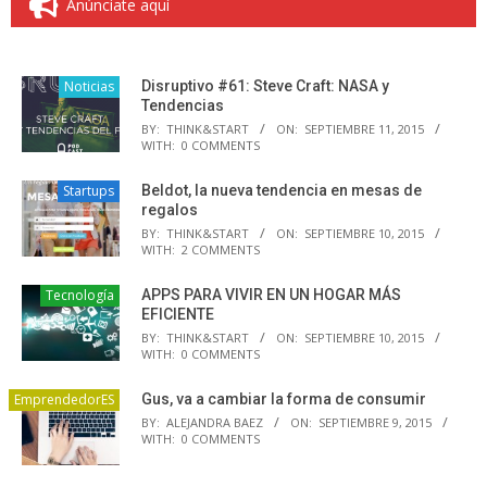
Anúnciate aquí
Noticias
Disruptivo #61: Steve Craft: NASA y
Tendencias
BY:
THINK&START
ON:
SEPTIEMBRE 11, 2015
WITH:
0 COMMENTS
Startups
Beldot, la nueva tendencia en mesas de
regalos
BY:
THINK&START
ON:
SEPTIEMBRE 10, 2015
WITH:
2 COMMENTS
Tecnología
APPS PARA VIVIR EN UN HOGAR MÁS
EFICIENTE
BY:
THINK&START
ON:
SEPTIEMBRE 10, 2015
WITH:
0 COMMENTS
EmprendedorES
Gus, va a cambiar la forma de consumir
BY:
ALEJANDRA BAEZ
ON:
SEPTIEMBRE 9, 2015
WITH:
0 COMMENTS