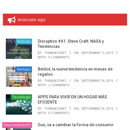
Anúnciate aquí
Noticias
Disruptivo #61: Steve Craft: NASA y
Tendencias
BY:
THINK&START
ON:
SEPTIEMBRE 11, 2015
WITH:
0 COMMENTS
Startups
Beldot, la nueva tendencia en mesas de
regalos
BY:
THINK&START
ON:
SEPTIEMBRE 10, 2015
WITH:
2 COMMENTS
Tecnología
APPS PARA VIVIR EN UN HOGAR MÁS
EFICIENTE
BY:
THINK&START
ON:
SEPTIEMBRE 10, 2015
WITH:
0 COMMENTS
EmprendedorES
Gus, va a cambiar la forma de consumir