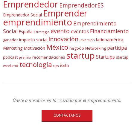
Emprendedor
EmprendedorES
Emprender
Emprendedor Social
emprendimiento
Emprendimiento
evento
Social
Financiamiento
eventos
España
Estrategia
innovación
latinoamérica
impacto social
ganador
inversión
México
participa
Marketing
Motivación
negocio
Networking
startup
Startups
podcast
recomendaciones
startup
premio
tecnología
éxito
weekend
tips
Únete a nosotros en la cruzada por el emprendimiento.
CONTÁCTANOS