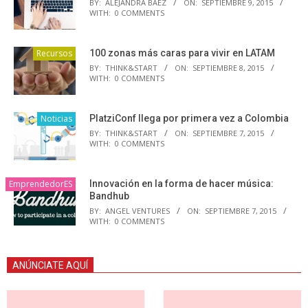
BY:
ALEJANDRA BAEZ
ON:
SEPTIEMBRE 9, 2015
WITH:
0 COMMENTS
Recursos
100 zonas más caras para vivir en LATAM
BY:
THINK&START
ON:
SEPTIEMBRE 8, 2015
WITH:
0 COMMENTS
Noticias
PlatziConf llega por primera vez a Colombia
BY:
THINK&START
ON:
SEPTIEMBRE 7, 2015
WITH:
0 COMMENTS
EmprendedorES
Innovación en la forma de hacer música:
Bandhub
BY:
ANGEL VENTURES
ON:
SEPTIEMBRE 7, 2015
WITH:
0 COMMENTS
ANÚNCIATE AQUÍ