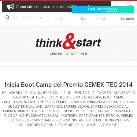
Skip
Anúnciate con nosotros: ventas@thinkandstart.com
to
Search
content
Inicio
La idea
Aliados
Contacto
Anuncio
THINK&START
APRENDE Y EMPRENDE
Secondary
Navigation
Menu
Inicia Boot Camp del Premio CEMEX-TEC 2014
BY:
ASHOKA
ON:
JULIO 16, 2014
IN:
EVENTOS
TAGGED:
ANIVERSARIO
FUCKUP NIGHTS
,
APLICACIONES
,
APLICANTES
,
ASHOKA
,
BOOT CAMP
,
CAPACITACIÓN
,
CASOS DE ÉXITO
,
CEMEX
,
CONVOCATORIA
,
CREATIVIDAD
,
CULTURA
DE SUSTENTABILIDAD
,
EMPRENDE
,
EMPRENDEDOR
,
EMPRENDEDOR SOCIAL
,
EMPRENDIMIENTO SOCIAL
,
EVENTO
,
EXPERTOS
,
EXPERTOS EN EMPRENDIMIENTO
,
FUCK UP NIGHT
,
IMPACTO SOCIAL
,
PARTICIPA
,
PARTICIPANTES
,
PREMIO
,
PREMIO
CEMEX-TEC
,
PROFESIONALES
,
PROFESIONISTAS
,
SEMILLERO DE PROYECTOS
,
SOLUCIONES SOSTENIBLES
,
STARTUP
WITH:
1 COMMENT