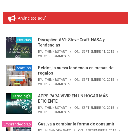
Anúnciate aquí
Noticias
Disruptivo #61: Steve Craft: NASA y
Tendencias
BY:
THINK&START
ON:
SEPTIEMBRE 11, 2015
WITH:
0 COMMENTS
Startups
Beldot, la nueva tendencia en mesas de
regalos
BY:
THINK&START
ON:
SEPTIEMBRE 10, 2015
WITH:
2 COMMENTS
Tecnología
APPS PARA VIVIR EN UN HOGAR MÁS
EFICIENTE
BY:
THINK&START
ON:
SEPTIEMBRE 10, 2015
WITH:
0 COMMENTS
EmprendedorES
Gus, va a cambiar la forma de consumir
BY:
ALEJANDRA BAEZ
ON:
SEPTIEMBRE 9, 2015