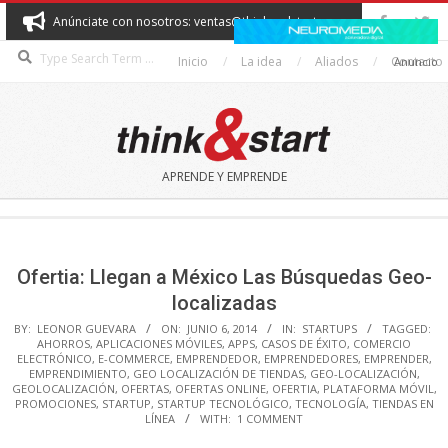
Skip
Anúnciate con nosotros: ventas@thinkandstart.com
to
Search
content
Inicio
La idea
Aliados
Contacto
Anuncio
THINK&START
APRENDE Y EMPRENDE
Secondary
Navigation
Menu
Ofertia: Llegan a México Las Búsquedas Geo-
localizadas
BY:
LEONOR GUEVARA
ON:
JUNIO 6, 2014
IN:
STARTUPS
TAGGED:
AHORROS
,
APLICACIONES MÓVILES
,
APPS
,
CASOS DE ÉXITO
,
COMERCIO
ELECTRÓNICO
,
E-COMMERCE
,
EMPRENDEDOR
,
EMPRENDEDORES
,
EMPRENDER
,
EMPRENDIMIENTO
,
GEO LOCALIZACIÓN DE TIENDAS
,
GEO-LOCALIZACIÓN
,
GEOLOCALIZACIÓN
,
OFERTAS
,
OFERTAS ONLINE
,
OFERTIA
,
PLATAFORMA MÓVIL
,
PROMOCIONES
,
STARTUP
,
STARTUP TECNOLÓGICO
,
TECNOLOGÍA
,
TIENDAS EN
LÍNEA
WITH:
1 COMMENT