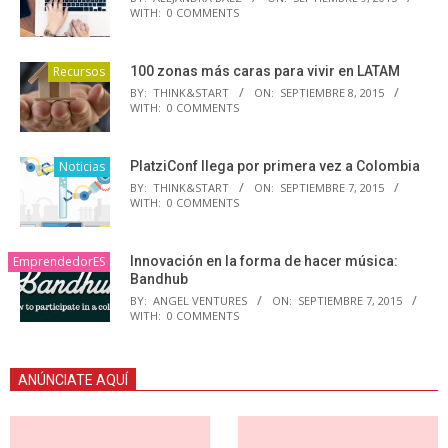
WITH:
0 COMMENTS
Recursos
100 zonas más caras para vivir en LATAM
BY:
THINK&START
ON:
SEPTIEMBRE 8, 2015
WITH:
0 COMMENTS
Noticias
PlatziConf llega por primera vez a Colombia
BY:
THINK&START
ON:
SEPTIEMBRE 7, 2015
WITH:
0 COMMENTS
EmprendedorES
Innovación en la forma de hacer música:
Bandhub
BY:
ANGEL VENTURES
ON:
SEPTIEMBRE 7, 2015
WITH:
0 COMMENTS
ANÚNCIATE AQUÍ