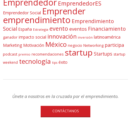
Emprendedor
EmprendedorES
Emprender
Emprendedor Social
emprendimiento
Emprendimiento
evento
Social
Financiamiento
eventos
España
Estrategia
innovación
latinoamérica
impacto social
ganador
inversión
México
participa
Marketing
Motivación
negocio
Networking
startup
Startups
podcast
recomendaciones
startup
premio
tecnología
éxito
weekend
tips
Únete a nosotros en la cruzada por el emprendimiento.
CONTÁCTANOS