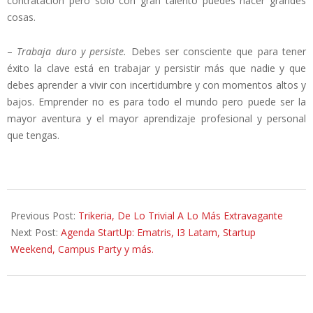
contratación pero solo con gran talento puedes hacer grandes
cosas.
–
Trabaja duro y persiste.
Debes ser consciente que para tener
éxito la clave está en trabajar y persistir más que nadie y que
debes aprender a vivir con incertidumbre y con momentos altos y
bajos. Emprender no es para todo el mundo pero puede ser la
mayor aventura y el mayor aprendizaje profesional y personal
que tengas.
2014-
06-
Previous Post:
Trikeria, De Lo Trivial A Lo Más Extravagante
06
Next Post:
Agenda StartUp: Ematris, I3 Latam, Startup
Weekend, Campus Party y más.