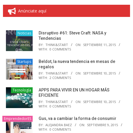
Anúnciate aquí
Noticias
Disruptivo #61: Steve Craft: NASA y
Tendencias
BY:
THINK&START
ON:
SEPTIEMBRE 11, 2015
WITH:
0 COMMENTS
Startups
Beldot, la nueva tendencia en mesas de
regalos
BY:
THINK&START
ON:
SEPTIEMBRE 10, 2015
WITH:
2 COMMENTS
Tecnología
APPS PARA VIVIR EN UN HOGAR MÁS
EFICIENTE
BY:
THINK&START
ON:
SEPTIEMBRE 10, 2015
WITH:
0 COMMENTS
EmprendedorES
Gus, va a cambiar la forma de consumir
BY:
ALEJANDRA BAEZ
ON:
SEPTIEMBRE 9, 2015
WITH:
0 COMMENTS