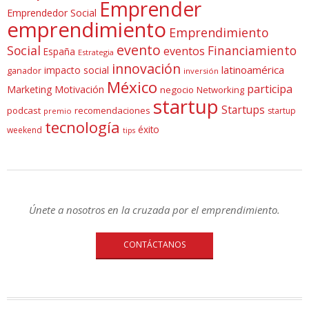
Emprender
Emprendedor Social
emprendimiento
Emprendimiento
evento
Social
Financiamiento
eventos
España
Estrategia
innovación
latinoamérica
impacto social
ganador
inversión
México
participa
Marketing
Motivación
negocio
Networking
startup
Startups
podcast
recomendaciones
startup
premio
tecnología
éxito
weekend
tips
Únete a nosotros en la cruzada por el emprendimiento.
CONTÁCTANOS