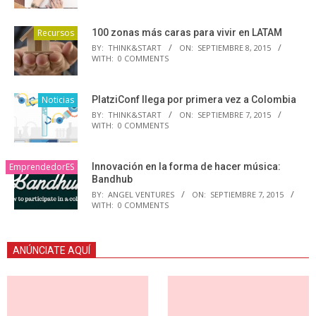
Recursos
100 zonas más caras para vivir en LATAM
BY:
THINK&START
ON:
SEPTIEMBRE 8, 2015
WITH:
0 COMMENTS
Noticias
PlatziConf llega por primera vez a Colombia
BY:
THINK&START
ON:
SEPTIEMBRE 7, 2015
WITH:
0 COMMENTS
EmprendedorES
Innovación en la forma de hacer música:
Bandhub
BY:
ANGEL VENTURES
ON:
SEPTIEMBRE 7, 2015
WITH:
0 COMMENTS
ANÚNCIATE AQUÍ