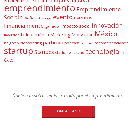
Emprendedor Social
emprendimiento
Emprendimiento
evento
Social
eventos
España
Estrategia
innovación
Financiamiento
impacto social
ganador
México
latinoamérica
Marketing
Motivación
inversión
participa
negocio
Networking
podcast
recomendaciones
premio
startup
tecnología
Startups
startup weekend
tips
éxito
Únete a nosotros en la cruzada por el emprendimiento.
CONTÁCTANOS