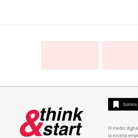
Somos 
El medio digit
la escena emp