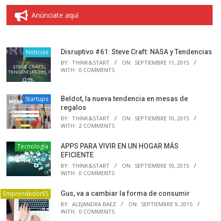
Anúnciate aquí
Noticias
Disruptivo #61: Steve Craft: NASA y Tendencias
BY:
THINK&START
ON:
SEPTIEMBRE 11, 2015
WITH:
0 COMMENTS
Startups
Beldot, la nueva tendencia en mesas de
regalos
BY:
THINK&START
ON:
SEPTIEMBRE 10, 2015
WITH:
2 COMMENTS
Tecnología
APPS PARA VIVIR EN UN HOGAR MÁS
EFICIENTE
BY:
THINK&START
ON:
SEPTIEMBRE 10, 2015
WITH:
0 COMMENTS
EmprendedorES
Gus, va a cambiar la forma de consumir
BY:
ALEJANDRA BAEZ
ON:
SEPTIEMBRE 9, 2015
WITH:
0 COMMENTS