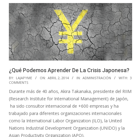
¿Qué Podemos Aprender De La Crisis Japonesa?
2014-
BY:
LAJAPYME
ON:
ABRIL 2, 2014
IN:
ADMINISTRACIÓN
WITH:
3
COMMENTS
04-
Durante más de 40 años, Akira Takanaka, presidente del RIIM
02
(Research Institute for International Management) de Japón,
ha sido consultor internacional de +600 empresas y ha
trabajado para diferentes organizaciones internacionales
como la International Labor Organization (ILO), la United
Nations Industrial Development Organization (UNIDO) y la
Asian Productivity Organization (APO).