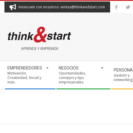
Skip
Anúnciate con nosotros: ventas@thinkandstart.com
to
content
THINK&START
APRENDE Y EMPRENDE
Secondary
EMPRENDEDORES
NEGOCIOS
PERSONA
Navigation
Motivación,
Oportunidades,
Gestión y
Creatividad, Social y
consejos y tips
Menu
networking
más.
empresariales.