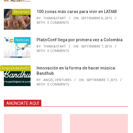
Recursos
100 zonas más caras para vivir en LATAM
BY:
THINK&START
ON:
SEPTIEMBRE 8, 2015
WITH:
0 COMMENTS
Noticias
PlatziConf llega por primera vez a Colombia
BY:
THINK&START
ON:
SEPTIEMBRE 7, 2015
WITH:
0 COMMENTS
EmprendedorES
Innovación en la forma de hacer música:
Bandhub
BY:
ANGEL VENTURES
ON:
SEPTIEMBRE 7, 2015
WITH:
0 COMMENTS
ANÚNCIATE AQUÍ