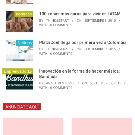
Recursos
100 zonas más caras para vivir en LATAM
BY:
THINK&START
ON:
SEPTIEMBRE 8, 2015
WITH:
0 COMMENTS
Noticias
PlatziConf llega por primera vez a Colombia
BY:
THINK&START
ON:
SEPTIEMBRE 7, 2015
WITH:
0 COMMENTS
EmprendedorES
Innovación en la forma de hacer música:
Bandhub
BY:
ANGEL VENTURES
ON:
SEPTIEMBRE 7, 2015
WITH:
0 COMMENTS
ANÚNCIATE AQUÍ