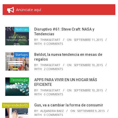
Anúnciate aquí
Noticias
Disruptivo #61: Steve Craft: NASA y
Tendencias
BY:
THINK&START
ON:
SEPTIEMBRE 11, 2015
WITH:
0 COMMENTS
Startups
Beldot, la nueva tendencia en mesas de
regalos
BY:
THINK&START
ON:
SEPTIEMBRE 10, 2015
WITH:
2 COMMENTS
Tecnología
APPS PARA VIVIR EN UN HOGAR MÁS
EFICIENTE
BY:
THINK&START
ON:
SEPTIEMBRE 10, 2015
WITH:
0 COMMENTS
EmprendedorES
Gus, va a cambiar la forma de consumir
BY:
ALEJANDRA BAEZ
ON:
SEPTIEMBRE 9, 2015
WITH:
0 COMMENTS