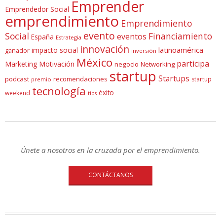
Emprender
Emprendedor Social
emprendimiento
Emprendimiento
evento
Social
Financiamiento
eventos
España
Estrategia
innovación
latinoamérica
impacto social
ganador
inversión
México
participa
Marketing
Motivación
negocio
Networking
startup
Startups
podcast
recomendaciones
startup
premio
tecnología
éxito
weekend
tips
Únete a nosotros en la cruzada por el emprendimiento.
CONTÁCTANOS