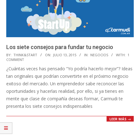
Los siete consejos para fundar tu negocio
2015-
BY:
THINK&START
ON:
JULIO 13, 2015
IN:
NEGOCIOS
WITH:
1
COMMENT
07-
¿Cuántas veces has pensado “Yo podría hacerlo mejor”? Ideas
13
tan originales que podrían convertirte en el próximo negocio
exitoso del mercado. Un emprendedor sabe reconocer las
oportunidades y hacerlas realidad, por ello, si ya tienes en
mente que clase de compañía deseas formar, Carmudi te
presenta los siete consejos indispensables
LEER MÁS →