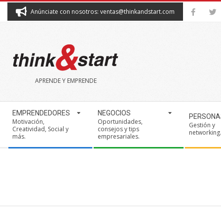
Skip
Anúnciate con nosotros: ventas@thinkandstart.com
to
content
THINK&START
APRENDE Y EMPRENDE
Secondary
EMPRENDEDORES
NEGOCIOS
PERSONA
Navigation
Motivación,
Oportunidades,
Gestión y
Creatividad, Social y
consejos y tips
Menu
networking
más.
empresariales.