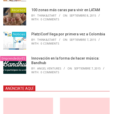
Recursos
100 zonas más caras para vivir en LATAM
BY:
THINK&START
ON:
SEPTIEMBRE 8, 2015
WITH:
0 COMMENTS
Noticias
PlatziConf llega por primera vez a Colombia
BY:
THINK&START
ON:
SEPTIEMBRE 7, 2015
WITH:
0 COMMENTS
EmprendedorES
Innovación en la forma de hacer música:
Bandhub
BY:
ANGEL VENTURES
ON:
SEPTIEMBRE 7, 2015
WITH:
0 COMMENTS
ANÚNCIATE AQUÍ