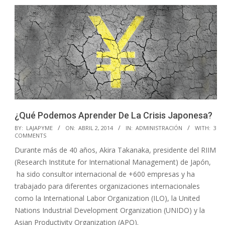
¿Qué Podemos Aprender De La Crisis Japonesa?
2014-
BY:
LAJAPYME
ON:
ABRIL 2, 2014
IN:
ADMINISTRACIÓN
WITH:
3
COMMENTS
04-
Durante más de 40 años, Akira Takanaka, presidente del RIIM
02
(Research Institute for International Management) de Japón,
ha sido consultor internacional de +600 empresas y ha
trabajado para diferentes organizaciones internacionales
como la International Labor Organization (ILO), la United
Nations Industrial Development Organization (UNIDO) y la
Asian Productivity Organization (APO).