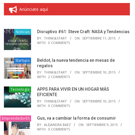
Anúnciate aquí
Noticias
Disruptivo #61: Steve Craft: NASA y Tendencias
BY:
THINK&START
ON:
SEPTIEMBRE 11, 2015
WITH:
0 COMMENTS
Startups
Beldot, la nueva tendencia en mesas de
regalos
BY:
THINK&START
ON:
SEPTIEMBRE 10, 2015
WITH:
2 COMMENTS
Tecnología
APPS PARA VIVIR EN UN HOGAR MÁS
EFICIENTE
BY:
THINK&START
ON:
SEPTIEMBRE 10, 2015
WITH:
0 COMMENTS
EmprendedorES
Gus, va a cambiar la forma de consumir
BY:
ALEJANDRA BAEZ
ON:
SEPTIEMBRE 9, 2015
WITH:
0 COMMENTS