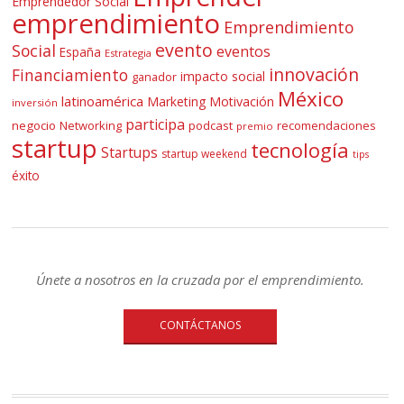
Emprendedor Social
emprendimiento
Emprendimiento
evento
Social
eventos
España
Estrategia
innovación
Financiamiento
impacto social
ganador
México
latinoamérica
Marketing
Motivación
inversión
participa
negocio
Networking
podcast
recomendaciones
premio
startup
tecnología
Startups
startup weekend
tips
éxito
Únete a nosotros en la cruzada por el emprendimiento.
CONTÁCTANOS