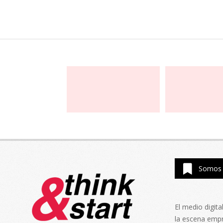
Somos 
El medio digit
la escena emp