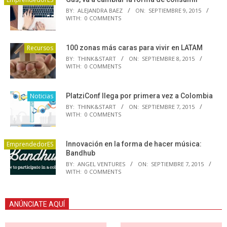
BY:
ALEJANDRA BAEZ
ON:
SEPTIEMBRE 9, 2015
WITH:
0 COMMENTS
Recursos
100 zonas más caras para vivir en LATAM
BY:
THINK&START
ON:
SEPTIEMBRE 8, 2015
WITH:
0 COMMENTS
Noticias
PlatziConf llega por primera vez a Colombia
BY:
THINK&START
ON:
SEPTIEMBRE 7, 2015
WITH:
0 COMMENTS
EmprendedorES
Innovación en la forma de hacer música:
Bandhub
BY:
ANGEL VENTURES
ON:
SEPTIEMBRE 7, 2015
WITH:
0 COMMENTS
ANÚNCIATE AQUÍ