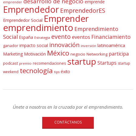
desarrollo de negocio
emprende
emprender
Emprendedor
EmprendedorES
Emprender
Emprendedor Social
emprendimiento
Emprendimiento
evento
Social
Financiamiento
eventos
España
Estrategia
innovación
latinoamérica
impacto social
ganador
inversión
México
participa
Marketing
Motivación
negocio
Networking
startup
Startups
podcast
recomendaciones
startup
premio
tecnología
éxito
weekend
tips
Únete a nosotros en la cruzada por el emprendimiento.
CONTÁCTANOS