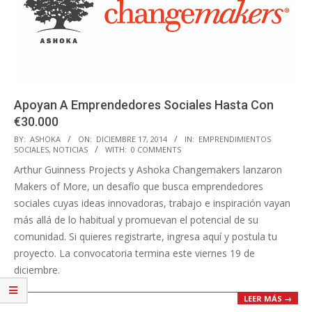
Apoyan A Emprendedores Sociales Hasta Con
€30.000
2014-
BY:
ASHOKA
ON:
DICIEMBRE 17, 2014
IN:
EMPRENDIMIENTOS
SOCIALES
,
NOTICIAS
WITH:
0 COMMENTS
12-
Arthur Guinness Projects y Ashoka Changemakers lanzaron
17
Makers of More, un desafío que busca emprendedores
sociales cuyas ideas innovadoras, trabajo e inspiración vayan
más allá de lo habitual y promuevan el potencial de su
comunidad. Si quieres registrarte, ingresa aquí y postula tu
proyecto. La convocatoria termina este viernes 19 de
diciembre.
LEER MÁS →