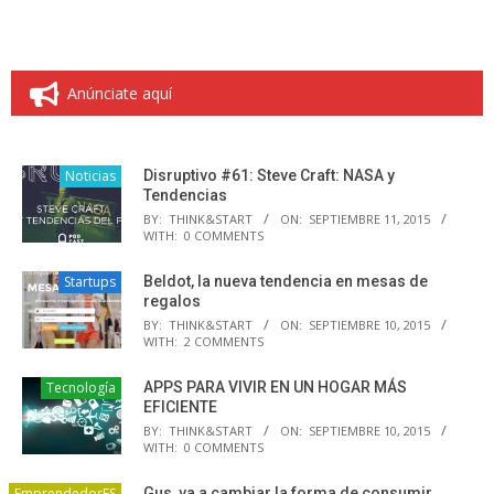
Anúnciate aquí
Noticias
Disruptivo #61: Steve Craft: NASA y
Tendencias
BY:
THINK&START
ON:
SEPTIEMBRE 11, 2015
WITH:
0 COMMENTS
Startups
Beldot, la nueva tendencia en mesas de
regalos
BY:
THINK&START
ON:
SEPTIEMBRE 10, 2015
WITH:
2 COMMENTS
Tecnología
APPS PARA VIVIR EN UN HOGAR MÁS
EFICIENTE
BY:
THINK&START
ON:
SEPTIEMBRE 10, 2015
WITH:
0 COMMENTS
EmprendedorES
Gus, va a cambiar la forma de consumir