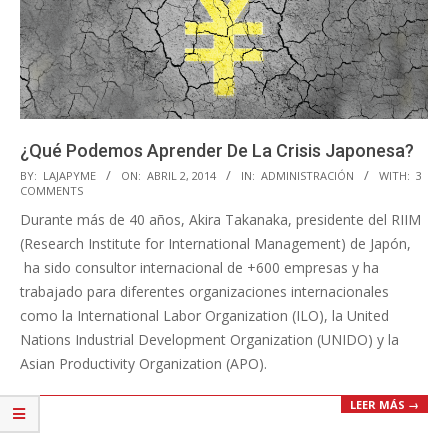
¿Qué Podemos Aprender De La Crisis Japonesa?
2014-
BY:
LAJAPYME
ON:
ABRIL 2, 2014
IN:
ADMINISTRACIÓN
WITH:
3
COMMENTS
04-
Durante más de 40 años, Akira Takanaka, presidente del RIIM
02
(Research Institute for International Management) de Japón,
ha sido consultor internacional de +600 empresas y ha
trabajado para diferentes organizaciones internacionales
como la International Labor Organization (ILO), la United
Nations Industrial Development Organization (UNIDO) y la
Asian Productivity Organization (APO).
LEER MÁS →