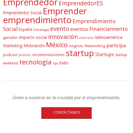
Emprendedor
EmprendedorES
Emprender
Emprendedor Social
emprendimiento
Emprendimiento
evento
Social
Financiamiento
eventos
España
Estrategia
innovación
latinoamérica
impacto social
ganador
inversión
México
participa
Marketing
Motivación
negocio
Networking
startup
Startups
podcast
recomendaciones
startup
premio
tecnología
éxito
weekend
tips
Únete a nosotros en la cruzada por el emprendimiento.
CONTÁCTANOS