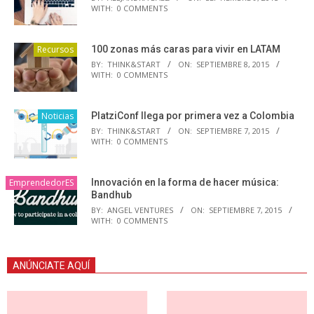
WITH:
0 COMMENTS
Recursos
100 zonas más caras para vivir en LATAM
BY:
THINK&START
ON:
SEPTIEMBRE 8, 2015
WITH:
0 COMMENTS
Noticias
PlatziConf llega por primera vez a Colombia
BY:
THINK&START
ON:
SEPTIEMBRE 7, 2015
WITH:
0 COMMENTS
EmprendedorES
Innovación en la forma de hacer música:
Bandhub
BY:
ANGEL VENTURES
ON:
SEPTIEMBRE 7, 2015
WITH:
0 COMMENTS
ANÚNCIATE AQUÍ