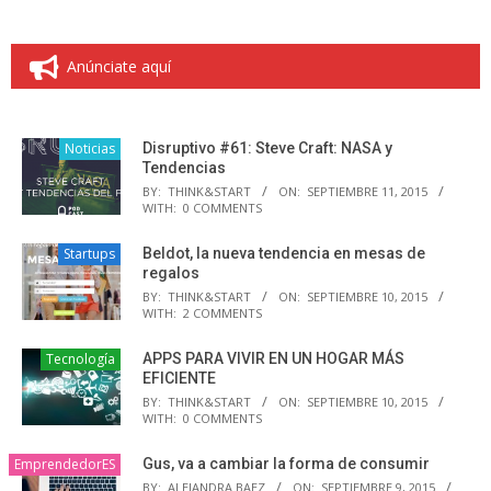
Anúnciate aquí
Noticias
Disruptivo #61: Steve Craft: NASA y
Tendencias
BY:
THINK&START
ON:
SEPTIEMBRE 11, 2015
WITH:
0 COMMENTS
Startups
Beldot, la nueva tendencia en mesas de
regalos
BY:
THINK&START
ON:
SEPTIEMBRE 10, 2015
WITH:
2 COMMENTS
Tecnología
APPS PARA VIVIR EN UN HOGAR MÁS
EFICIENTE
BY:
THINK&START
ON:
SEPTIEMBRE 10, 2015
WITH:
0 COMMENTS
EmprendedorES
Gus, va a cambiar la forma de consumir
BY:
ALEJANDRA BAEZ
ON:
SEPTIEMBRE 9, 2015