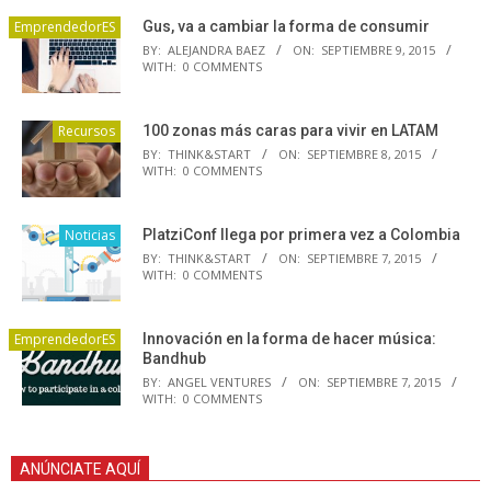
EmprendedorES
Gus, va a cambiar la forma de consumir
BY:
ALEJANDRA BAEZ
ON:
SEPTIEMBRE 9, 2015
WITH:
0 COMMENTS
Recursos
100 zonas más caras para vivir en LATAM
BY:
THINK&START
ON:
SEPTIEMBRE 8, 2015
WITH:
0 COMMENTS
Noticias
PlatziConf llega por primera vez a Colombia
BY:
THINK&START
ON:
SEPTIEMBRE 7, 2015
WITH:
0 COMMENTS
EmprendedorES
Innovación en la forma de hacer música:
Bandhub
BY:
ANGEL VENTURES
ON:
SEPTIEMBRE 7, 2015
WITH:
0 COMMENTS
ANÚNCIATE AQUÍ