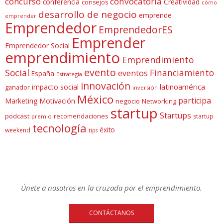
concurso
convocatoria
conferencia
Creatividad
consejos
cómo
desarrollo de negocio
emprende
emprender
Emprendedor
EmprendedorES
Emprender
Emprendedor Social
emprendimiento
Emprendimiento
evento
Social
Financiamiento
eventos
España
Estrategia
innovación
latinoamérica
impacto social
ganador
inversión
México
participa
Marketing
Motivación
negocio
Networking
startup
Startups
podcast
recomendaciones
startup
premio
tecnología
éxito
weekend
tips
Únete a nosotros en la cruzada por el emprendimiento.
CONTÁCTANOS