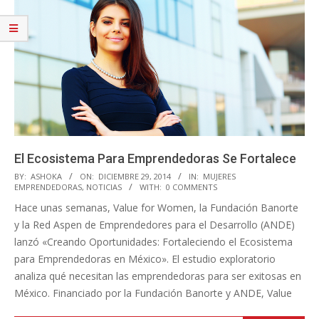
El Ecosistema Para Emprendedoras Se Fortalece
2014-
BY:
ASHOKA
ON:
DICIEMBRE 29, 2014
IN:
MUJERES
EMPRENDEDORAS
,
NOTICIAS
WITH:
0 COMMENTS
12-
Hace unas semanas, Value for Women, la Fundación Banorte
29
y la Red Aspen de Emprendedores para el Desarrollo (ANDE)
lanzó «Creando Oportunidades: Fortaleciendo el Ecosistema
para Emprendedoras en México». El estudio exploratorio
analiza qué necesitan las emprendedoras para ser exitosas en
México. Financiado por la Fundación Banorte y ANDE, Value