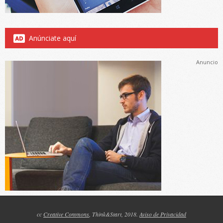
Anúnciate aquí
Anuncio
cc
Creative Commons
, Think&Start, 2018.
Aviso de Privacidad