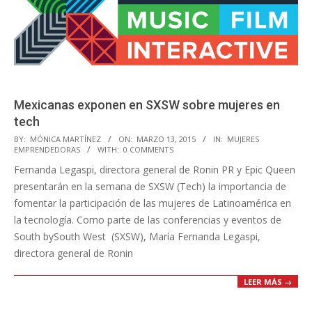
Mexicanas exponen en SXSW sobre mujeres en
tech
2015-
BY:
MÓNICA MARTÍNEZ
ON:
MARZO 13, 2015
IN:
MUJERES
EMPRENDEDORAS
WITH:
0 COMMENTS
03-
Fernanda Legaspi, directora general de Ronin PR y Epic Queen
13
presentarán en la semana de SXSW (Tech) la importancia de
fomentar la participación de las mujeres de Latinoamérica en
la tecnología. Como parte de las conferencias y eventos de
South bySouth West (SXSW), María Fernanda Legaspi,
directora general de Ronin
LEER MÁS →