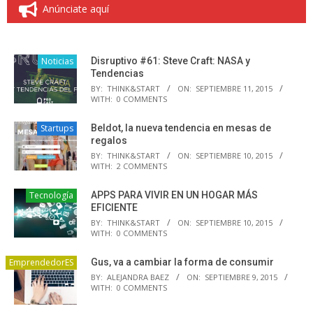
Anúnciate aquí
Noticias
Disruptivo #61: Steve Craft: NASA y
Tendencias
BY:
THINK&START
ON:
SEPTIEMBRE 11, 2015
WITH:
0 COMMENTS
Startups
Beldot, la nueva tendencia en mesas de
regalos
BY:
THINK&START
ON:
SEPTIEMBRE 10, 2015
WITH:
2 COMMENTS
Tecnología
APPS PARA VIVIR EN UN HOGAR MÁS
EFICIENTE
BY:
THINK&START
ON:
SEPTIEMBRE 10, 2015
WITH:
0 COMMENTS
EmprendedorES
Gus, va a cambiar la forma de consumir
BY:
ALEJANDRA BAEZ
ON:
SEPTIEMBRE 9, 2015
WITH:
0 COMMENTS