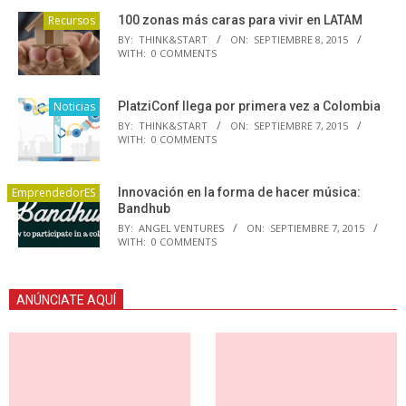
Recursos
100 zonas más caras para vivir en LATAM
BY:
THINK&START
ON:
SEPTIEMBRE 8, 2015
WITH:
0 COMMENTS
Noticias
PlatziConf llega por primera vez a Colombia
BY:
THINK&START
ON:
SEPTIEMBRE 7, 2015
WITH:
0 COMMENTS
EmprendedorES
Innovación en la forma de hacer música:
Bandhub
BY:
ANGEL VENTURES
ON:
SEPTIEMBRE 7, 2015
WITH:
0 COMMENTS
ANÚNCIATE AQUÍ