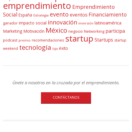
emprendimiento
Emprendimiento
evento
Social
Financiamiento
eventos
España
Estrategia
innovación
latinoamérica
impacto social
ganador
inversión
México
participa
Marketing
Motivación
negocio
Networking
startup
Startups
podcast
recomendaciones
startup
premio
tecnología
éxito
weekend
tips
Únete a nosotros en la cruzada por el emprendimiento.
CONTÁCTANOS