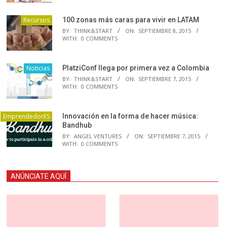
Recursos
100 zonas más caras para vivir en LATAM
BY:
THINK&START
ON:
SEPTIEMBRE 8, 2015
WITH:
0 COMMENTS
Noticias
PlatziConf llega por primera vez a Colombia
BY:
THINK&START
ON:
SEPTIEMBRE 7, 2015
WITH:
0 COMMENTS
EmprendedorES
Innovación en la forma de hacer música:
Bandhub
BY:
ANGEL VENTURES
ON:
SEPTIEMBRE 7, 2015
WITH:
0 COMMENTS
ANÚNCIATE AQUÍ