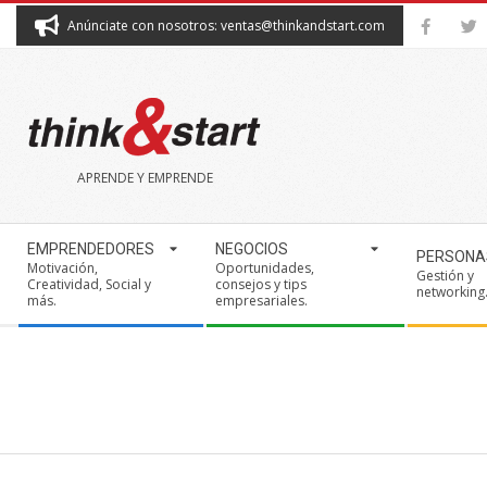
Skip
Anúnciate con nosotros: ventas@thinkandstart.com
to
content
THINK&START
APRENDE Y EMPRENDE
Secondary
EMPRENDEDORES
NEGOCIOS
PERSONA
Navigation
Motivación,
Oportunidades,
Gestión y
Creatividad, Social y
consejos y tips
Menu
networking
más.
empresariales.