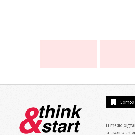
Somos 
El medio digit
la escena emp