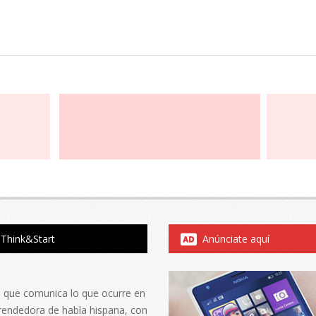
Think&Start
Anúnciate aquí
al que comunica lo que ocurre en
rendedora de habla hispana, con