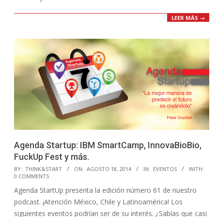
LEER MÁS →
Agenda Startup: IBM SmartCamp, InnovaBioBio,
FuckUp Fest y más.
2014-
BY:
THINK&START
ON:
AGOSTO 18, 2014
IN:
EVENTOS
WITH:
0 COMMENTS
08-
Agenda StartUp presenta la edición número 61 de nuestro
18
podcast. ¡Atención México, Chile y Latinoamérica! Los
siguientes eventos podrían ser de su interés. ¿Sabías que casi