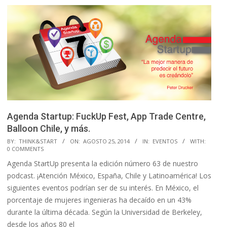
Agenda Startup: FuckUp Fest, App Trade Centre,
Balloon Chile, y más.
2014-
BY:
THINK&START
ON:
AGOSTO 25, 2014
IN:
EVENTOS
WITH:
0 COMMENTS
08-
Agenda StartUp presenta la edición número 63 de nuestro
25
podcast. ¡Atención México, España, Chile y Latinoamérica! Los
siguientes eventos podrían ser de su interés. En México, el
porcentaje de mujeres ingenieras ha decaído en un 43%
durante la última década. Según la Universidad de Berkeley,
desde los años 80 el