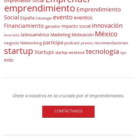
Emprendedor Social
emprendimiento
Emprendimiento
evento
Social
eventos
España
Estrategia
innovación
Financiamiento
impacto social
ganador
México
latinoamérica
Marketing
Motivación
inversión
participa
negocio
Networking
podcast
recomendaciones
premio
startup
tecnología
Startups
startup weekend
tips
éxito
Únete a nosotros en la cruzada por el emprendimiento.
CONTÁCTANOS