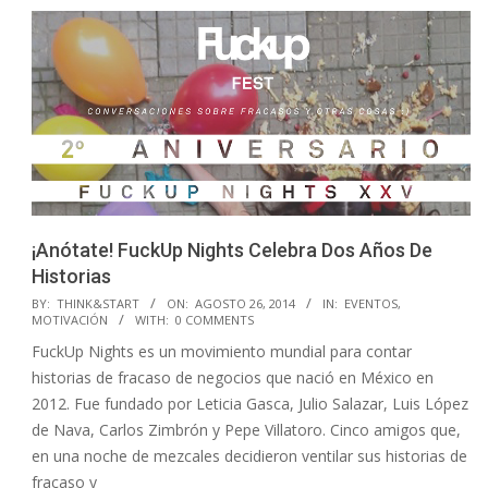
¡Anótate! FuckUp Nights Celebra Dos Años De
Historias
2014-
BY:
THINK&START
ON:
AGOSTO 26, 2014
IN:
EVENTOS
,
MOTIVACIÓN
WITH:
0 COMMENTS
08-
FuckUp Nights es un movimiento mundial para contar
26
historias de fracaso de negocios que nació en México en
2012. Fue fundado por Leticia Gasca, Julio Salazar, Luis López
de Nava, Carlos Zimbrón y Pepe Villatoro. Cinco amigos que,
en una noche de mezcales decidieron ventilar sus historias de
fracaso y