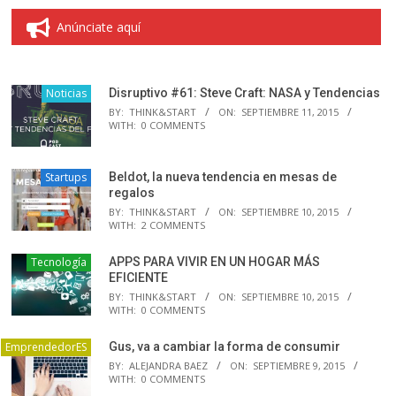
Anúnciate aquí
Noticias
Disruptivo #61: Steve Craft: NASA y Tendencias
BY:
THINK&START
ON:
SEPTIEMBRE 11, 2015
WITH:
0 COMMENTS
Startups
Beldot, la nueva tendencia en mesas de
regalos
BY:
THINK&START
ON:
SEPTIEMBRE 10, 2015
WITH:
2 COMMENTS
Tecnología
APPS PARA VIVIR EN UN HOGAR MÁS
EFICIENTE
BY:
THINK&START
ON:
SEPTIEMBRE 10, 2015
WITH:
0 COMMENTS
EmprendedorES
Gus, va a cambiar la forma de consumir
BY:
ALEJANDRA BAEZ
ON:
SEPTIEMBRE 9, 2015
WITH:
0 COMMENTS